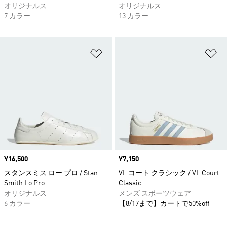
オリジナルス
オリジナルス
7 カラー
13 カラー
ほしいものリストに追加
ほ
価格
¥16,500
価格
¥7,150
スタンスミス ロー プロ / Stan
VL コート クラシック / VL Court
Smith Lo Pro
Classic
オリジナルス
メンズ スポーツウェア
6 カラー
【8/17まで】カートで50%off