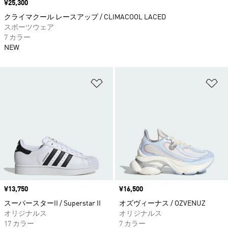
価格
¥25,300
クライマクール レースアップ / CLIMACOOL LACED
スポーツウェア
7 カラー
NEW
ほしいものリストに追加
ほ
価格
¥13,750
価格
¥16,500
スーパースターII / Superstar II
オズヴィーナス / OZVENUZ
オリジナルス
オリジナルス
17 カラー
7 カラー