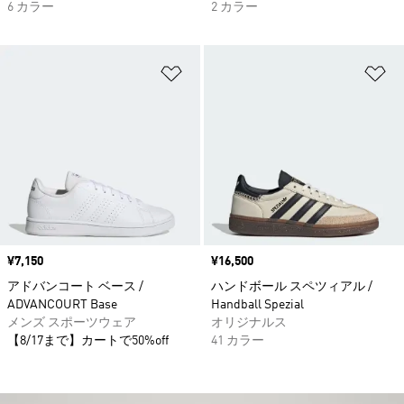
6 カラー
2 カラー
ほしいものリストに追加
ほ
価格
¥7,150
価格
¥16,500
アドバンコート ベース /
ハンドボール スペツィアル /
ADVANCOURT Base
Handball Spezial
メンズ スポーツウェア
オリジナルス
【8/17まで】カートで50%off
41 カラー