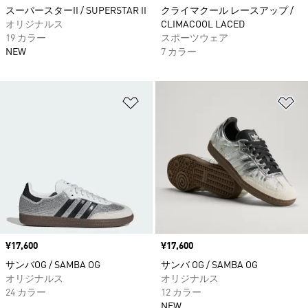
スーパースターII / SUPERSTAR II
クライマクール レースアップ /
オリジナルス
CLIMACOOL LACED
19 カラー
スポーツウェア
NEW
7 カラー
ほしいものリストに追加
ほ
価格
¥17,600
価格
¥17,600
サンバOG / SAMBA OG
サンバ OG / SAMBA OG
オリジナルス
オリジナルス
24 カラー
12 カラー
NEW