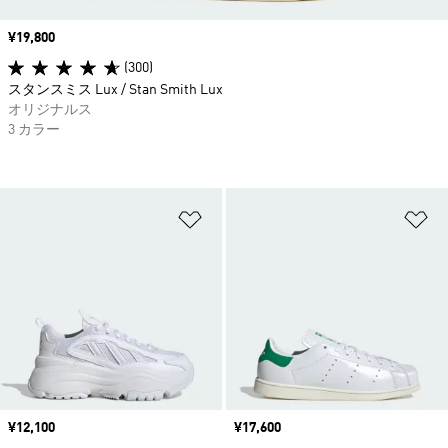
価格
¥19,800
(300)
スタンスミス Lux / Stan Smith Lux
オリジナルス
3 カラー
ほしいものリストに追加
ほ
価格
¥12,100
価格
¥17,600