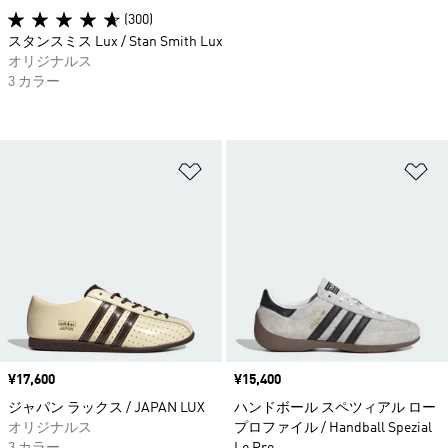
(300)
スタンスミス Lux / Stan Smith Lux
オリジナルス
3 カラー
ほしいものリストに追加
ほ
価格
¥17,600
価格
¥15,400
ジャパン ラックス / JAPAN LUX
ハンドボール スペツィアル ロー
オリジナルス
プロファイル / Handball Spezial