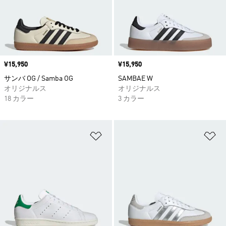
価格
¥15,950
価格
¥15,950
サンバ OG / Samba OG
SAMBAE W
オリジナルス
オリジナルス
18 カラー
3 カラー
ほしいものリストに追加
ほ