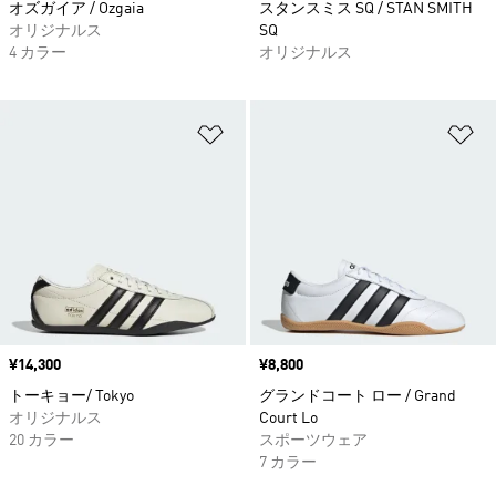
オズガイア / Ozgaia
スタンスミス SQ / STAN SMITH
オリジナルス
SQ
4 カラー
オリジナルス
ほしいものリストに追加
ほ
価格
¥14,300
価格
¥8,800
トーキョー/ Tokyo
グランドコート ロー / Grand
オリジナルス
Court Lo
20 カラー
スポーツウェア
7 カラー