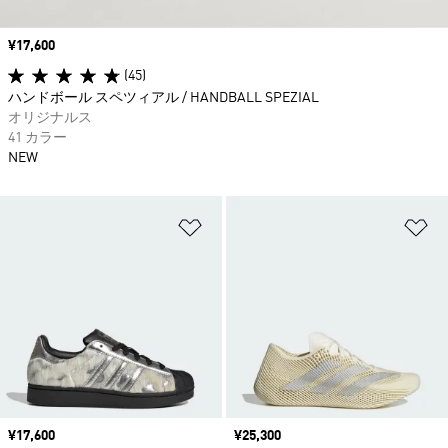
価格
¥17,600
(45)
ハンドボール スペツィアル / HANDBALL SPEZIAL
オリジナルス
41 カラー
NEW
ほしいものリストに追加
ほ
価格
¥17,600
価格
¥25,300