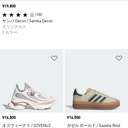
価格
¥19,800
(18)
サンバ Decon / Samba Decon
オリジナルス
2 カラー
ほしいものリストに追加
ほ
価格
¥16,500
価格
¥16,500
オズヴィーナス / OZVENUZ
ガゼル ボールド / Gazelle Bold