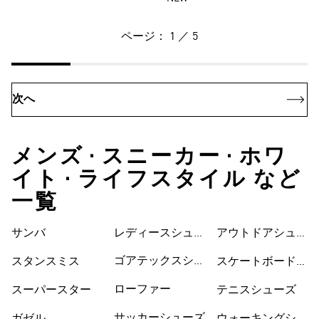
ページ： 1 ／ 5
次へ
メンズ • スニーカー • ホワ
イト • ライフスタイル など
一覧
サンバ
レディースシュー
シューズ
アウトドアシュー
ズ
ズ
ゴアテックスシュ
スタンスミス
スケートボードシ
ーズ
ューズ
ローファー
スーパースター
テニスシューズ
サッカーシューズ