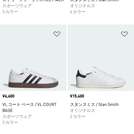
ストリートトーク / STREETTALK
スタンスミス / Stan Smith
スポーツウェア
オリジナルス
3 カラー
6 カラー
ほしいものリストに追加
ほ
価格
¥6,600
価格
¥15,400
VL コート ベース / VL COURT
スタンスミス / Stan Smith
BASE
オリジナルス
スポーツウェア
2 カラー
3 カラー