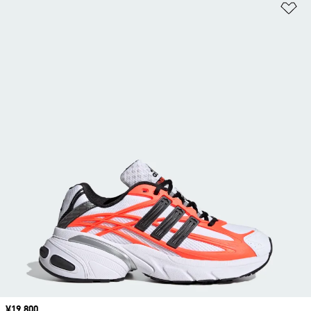
ほ
価格
¥19,800