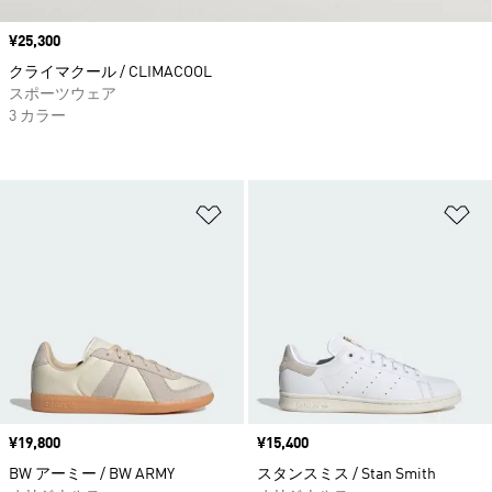
価格
¥25,300
クライマクール / CLIMACOOL
スポーツウェア
3 カラー
ほしいものリストに追加
ほ
価格
¥19,800
価格
¥15,400
BW アーミー / BW ARMY
スタンスミス / Stan Smith