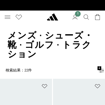
1
メンズ · シューズ・
靴 · ゴルフ · トラク
ション
4
検索結果：22件
ほしいものリストに追加
ほ