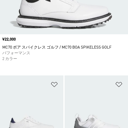
価格
¥22,000
MC70 ボア スパイクレス ゴルフ / MC70 BOA SPIKELESS GOLF
パフォーマンス
2 カラー
ほしいものリストに追加
ほ