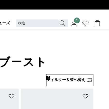
1
ューズ
· ブースト
4
フィルター＆並べ替え
ほしいものリストに追加
ほしいもの