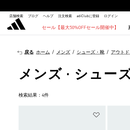
店舗検索
ブログ
ヘルプ
注文検索
adiClubに登録
ログイン
セール【最大50%OFFセール開催中】
戻る
ホーム
メンズ
シューズ・靴
アウトド
メンズ · シューズ
検索結果：4件
ほしいものリ