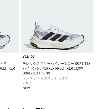
価格
¥23,100
ルトラ
テレックス フリーハイカー 3 ロー GORE-TEX
REEHIKER
ハイキング / TERREX FREEHIKER 3 LOW
GORE-TEX HIKING
メンズ アディダス テレックス
2 カラー
NEW