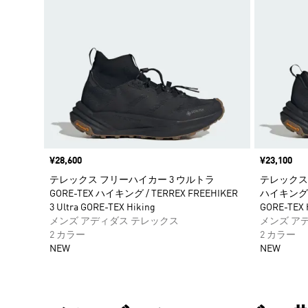
価格
¥28,600
価格
¥23,100
テレックス フリーハイカー 3 ウルトラ
テレックス フ
GORE-TEX ハイキング / TERREX FREEHIKER
ハイキング / 
3 Ultra GORE-TEX Hiking
GORE-TEX 
メンズ アディダス テレックス
メンズ ア
2 カラー
2 カラー
NEW
NEW