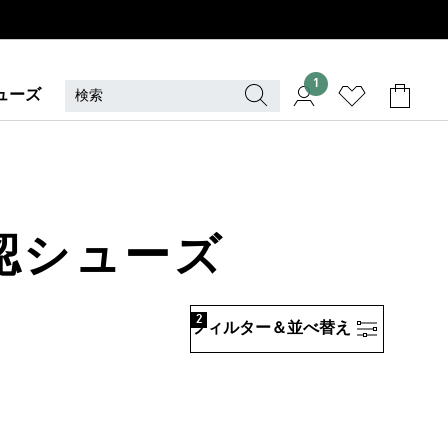
1
ューズ
公認シューズ
2
フィルター＆並べ替え