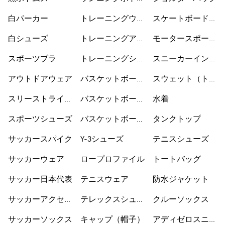
ス
白パーカー
トレーニングウェ
スケートボードシ
ア
ューズ
白シューズ
トレーニングアク
モータースポーツ
セサリー
ウェア
スポーツブラ
トレーニングシュ
スニーカーインソ
ーズ
ックス
アウトドアウェア
バスケットボール
スウェット（トレ
ウェア
ーナー）
スリーストライプ
バスケットボール
水着
ス
シューズ
スポーツシューズ
バスケットボール
タンクトップ
ショートパンツ
サッカースパイク
Y-3シューズ
テニスシューズ
サッカーウェア
ロープロファイル
トートバッグ
サッカー日本代表
テニスウェア
防水ジャケット
サッカーアクセサ
テレックスシュー
クルーソックス
リー
ズ
サッカーソックス
キャップ（帽子）
アディゼロスニー