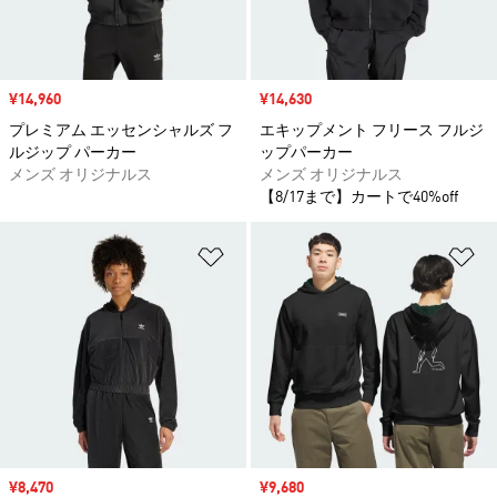
セール価格
¥14,960
セール価格
¥14,630
プレミアム エッセンシャルズ フ
エキップメント フリース フルジ
ルジップ パーカー
ップパーカー
メンズ オリジナルス
メンズ オリジナルス
【8/17まで】カートで40%off
ほしいものリストに追加
ほ
セール価格
¥8,470
セール価格
¥9,680