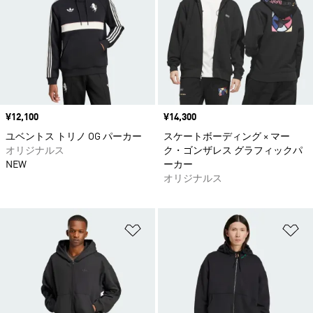
価格
¥12,100
価格
¥14,300
ユベントス トリノ OG パーカー
スケートボーディング × マー
オリジナルス
ク・ゴンザレス グラフィックパ
NEW
ーカー
オリジナルス
ほしいものリストに追加
ほ