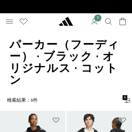
1
パーカー（フーディ
ー） · ブラック · オ
リジナルス · コット
ン
4
検索結果：6件
ほしいものリストに追加
ほ