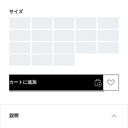
サイズ
AAA
AAA
AAA
AAA
AAA
AAA
AAA
AAA
AAA
AAA
AAA
AAA
AAA
AAA
AAA
AAA
AAA
AAA
カートに追加
説明