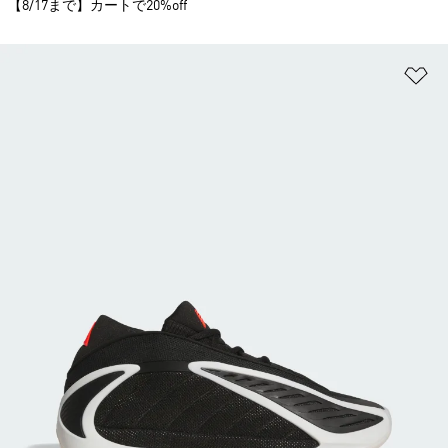
【8/17まで】カートで20%off
ほ