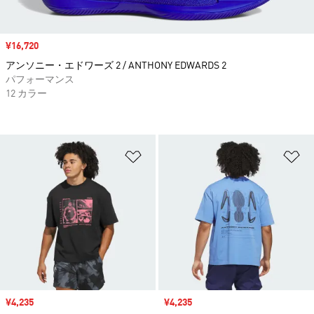
セール価格
¥16,720
アンソニー・エドワーズ 2 / ANTHONY EDWARDS 2
パフォーマンス
12 カラー
ほしいものリストに追加
ほ
セール価格
¥4,235
セール価格
¥4,235