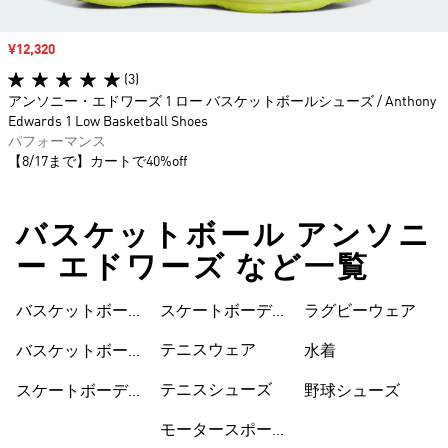
セール価格
¥12,320
(3)
アンソニー・エドワーズ 1 ロー バスケットボールシューズ / Anthony
Edwards 1 Low Basketball Shoes
パフォーマンス
【8/17まで】カートで40%off
バスケットボール アンソニ
ー エドワーズ など一覧
バスケットボール
スケートボーディ
ウェア
ラグビーウェア
ウェア
ングシューズ
テニスウェア
バスケットボール
水着
シューズ
テニスシューズ
スケートボーディ
野球シューズ
ングウェア
モータースポーツ