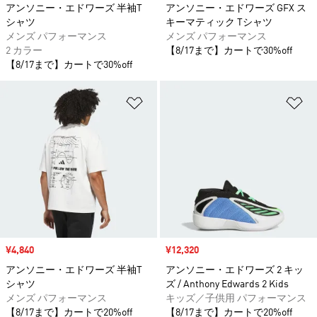
アンソニー・エドワーズ 半袖T
アンソニー・エドワーズ GFX ス
シャツ
キーマティック Tシャツ
メンズ パフォーマンス
メンズ パフォーマンス
2 カラー
【8/17まで】カートで30%off
【8/17まで】カートで30%off
ほしいものリストに追加
ほ
セール価格
¥4,840
セール価格
¥12,320
アンソニー・エドワーズ 半袖T
アンソニー・エドワーズ 2 キッ
シャツ
ズ / Anthony Edwards 2 Kids
メンズ パフォーマンス
キッズ／子供用 パフォーマンス
【8/17まで】カートで20%off
【8/17まで】カートで20%off