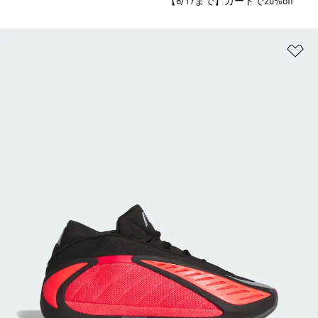
【8/17まで】カートで20%off
ほ