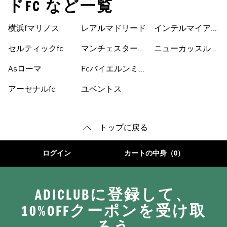
ドFC など一覧
横浜fマリノス
レアルマドリード
インテルマイアミ
cf
セルティックfc
マンチェスターユ
ニューカッスルユ
ナイテッド
ナイテッドfc
Asローマ
Fcバイエルンミ
ュンヘン
アーセナルfc
ユベントス
トップに戻る
ログイン
カートの中身（0）
ADICLUBに登録して、
10%OFFクーポンを受け取