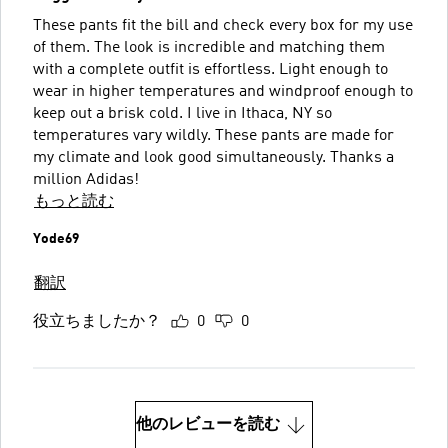
These pants fit the bill and check every box for my use
of them. The look is incredible and matching them
with a complete outfit is effortless. Light enough to
wear in higher temperatures and windproof enough to
keep out a brisk cold. I live in Ithaca, NY so
temperatures vary wildly. These pants are made for
my climate and look good simultaneously. Thanks a
million Adidas!
もっと読む
Yode69
翻訳
役立ちましたか？
0
0
他のレビューを読む