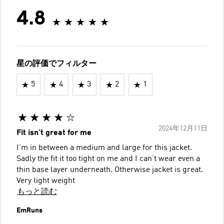
4.8
星の評価でフィルター
5
4
3
2
1
2024年12月11日
Fit isn’t great for me
I’m in between a medium and large for this jacket.
Sadly the fit it too tight on me and I can’t wear even a
thin base layer underneath. Otherwise jacket is great.
Very light weight
もっと読む
EmRuns