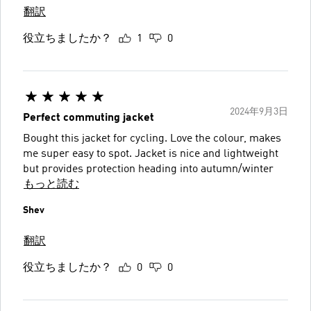
翻訳
役立ちましたか？
1
0
2024年9月3日
Perfect commuting jacket
Bought this jacket for cycling. Love the colour, makes
me super easy to spot. Jacket is nice and lightweight
but provides protection heading into autumn/winter
もっと読む
Shev
翻訳
役立ちましたか？
0
0