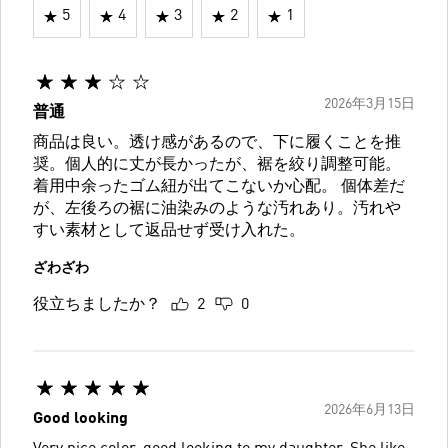
5
4
3
2
1
2026年3月15日
普通
商品は良い。透け感があるので、下に履くことを推
奨。個人的に丈が長かったが、裾を絞り調整可能。
着用中余ったゴム紐が出てこないか心配。 個体差だ
が、左後ろの裾に油染みのような汚れあり。汚れや
すい素材として返品せず受け入れた。
ざわざわ
役立ちましたか？
2
0
2026年6月13日
Good looking