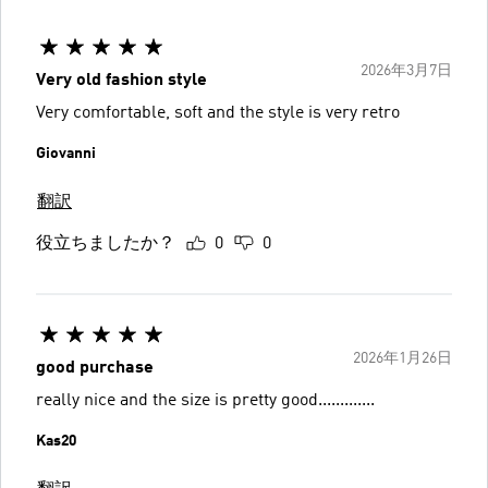
2026年3月7日
Very old fashion style
Very comfortable, soft and the style is very retro
Giovanni
翻訳
役立ちましたか？
0
0
2026年1月26日
good purchase
really nice and the size is pretty good.............
Kas20