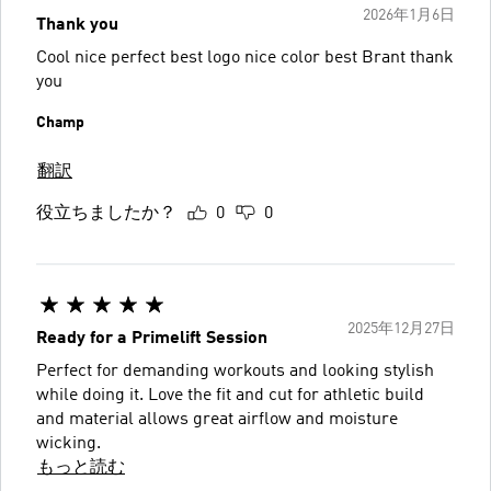
2026年1月6日
Thank you
Cool nice perfect best logo nice color best Brant thank
you
Champ
翻訳
役立ちましたか？
0
0
2025年12月27日
Ready for a Primelift Session
Perfect for demanding workouts and looking stylish
while doing it. Love the fit and cut for athletic build
and material allows great airflow and moisture
wicking.
もっと読む