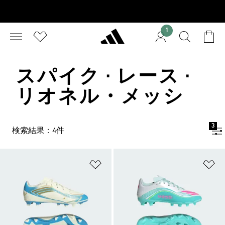
1
スパイク · レース ·
リオネル・メッシ
3
検索結果：4件
ほしいものリストに追加
ほ