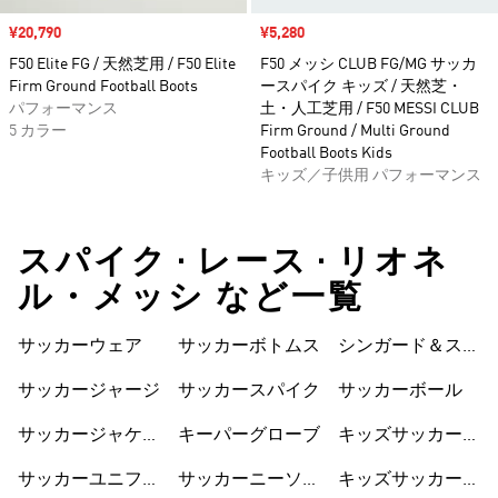
セール価格
¥20,790
セール価格
¥5,280
F50 Elite FG / 天然芝用 / F50 Elite
F50 メッシ CLUB FG/MG サッカ
Firm Ground Football Boots
ースパイク キッズ / 天然芝・
パフォーマンス
土・人工芝用 / F50 MESSI CLUB
5 カラー
Firm Ground / Multi Ground
Football Boots Kids
キッズ／子供用 パフォーマンス
スパイク • レース • リオネ
ル・メッシ など一覧
サッカーウェア
サッカーボトムス
シンガード＆スト
ラップ
サッカージャージ
サッカースパイク
サッカーボール
サッカージャケッ
キーパーグローブ
キッズサッカーウ
ト
ェア
サッカーユニフォ
サッカーニーソッ
キッズサッカーシ