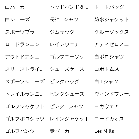
白パーカー
ヘッドバンド＆バ
トートバッグ
イザー
白シューズ
長袖 Tシャツ
防水ジャケット
スポーツブラ
ジムサック
クルーソックス
ロードランニング
レインウェア
アディゼロスニー
シューズ
カー
アウトドアシュー
ゴルフニーソック
白ポロシャツ
ズ
ス
スリーストライプ
シューズケース
白ボトムス
ス
スポーツシューズ
ピンクバッグ
白 Tシャツ
トレイルランニン
ピンクシューズ
ウィンドブレーカ
グシューズ
ー
ゴルフジャケット
ピンク Tシャツ
ヨガウェア
ゴルフポロシャツ
レインジャケット
コードカオス
ゴルフパンツ
赤パーカー
Les Mills