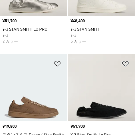
価格
¥51,700
価格
¥48,400
Y-3 STAN SMITH LO PRO
Y-3 STAN SMITH
Y-3
Y-3
2 カラー
5 カラー
ほしいものリストに追加
ほ
価格
¥19,800
価格
¥51,700
スタンスミス Decon / Stan Smith
Y-3 Stan Smith Lo Pro