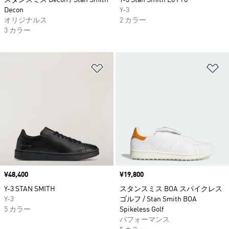
Decon
Y-3
オリジナルス
2 カラー
3 カラー
ほしいものリストに追加
ほ
価格
¥48,400
価格
¥19,800
Y-3 STAN SMITH
スタンスミス BOA スパイクレス
Y-3
ゴルフ / Stan Smith BOA
5 カラー
Spikeless Golf
パフォーマンス