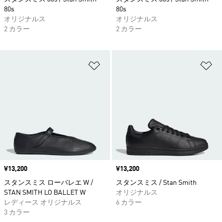
80s
80s
オリジナルス
オリジナルス
2 カラー
2 カラー
ほしいものリストに追加
ほ
価格
¥13,200
価格
¥13,200
スタンスミス ローバレエ W /
スタンスミス / Stan Smith
STAN SMITH LO BALLET W
オリジナルス
レディース オリジナルス
6 カラー
3 カラー