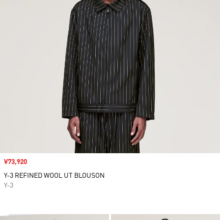
セール価格
¥73,920
Y-3 REFINED WOOL UT BLOUSON
Y-3