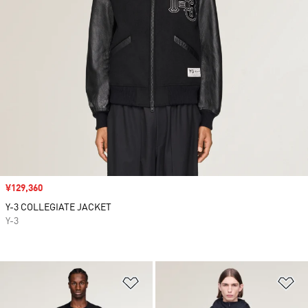
セール価格
¥129,360
Y-3 COLLEGIATE JACKET
Y-3
ほしいものリストに追加
ほ