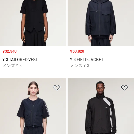
セール価格
¥32,340
セール価格
¥50,820
Y-3 TAILORED VEST
Y-3 FIELD JACKET
メンズ Y-3
メンズ Y-3
ほしいものリストに追加
ほ