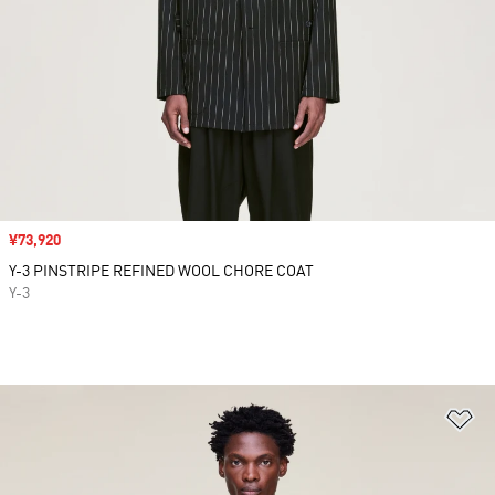
セール価格
¥73,920
Y-3 PINSTRIPE REFINED WOOL CHORE COAT
Y-3
ほ