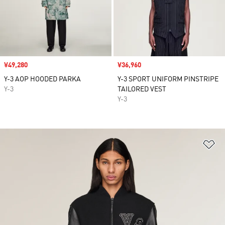
セール価格
¥49,280
セール価格
¥36,960
Y-3 AOP HOODED PARKA
Y-3 SPORT UNIFORM PINSTRIPE
Y-3
TAILORED VEST
Y-3
ほ