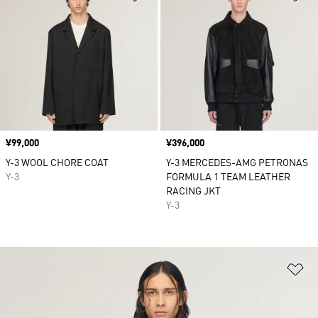
価格
¥99,000
価格
¥396,000
Y-3 WOOL CHORE COAT
Y-3 MERCEDES-AMG PETRONAS
Y-3
FORMULA 1 TEAM LEATHER
RACING JKT
Y-3
ほ