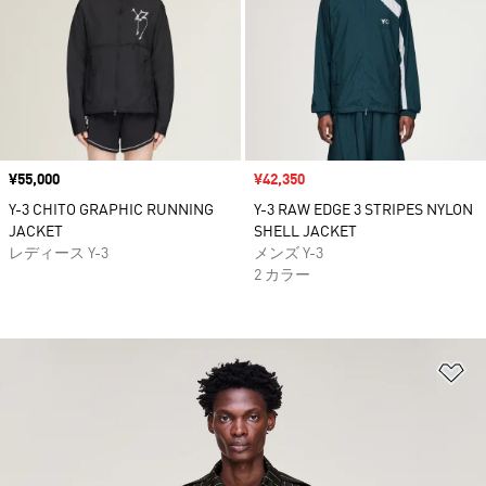
価格
¥55,000
セール価格
¥42,350
Y-3 CHITO GRAPHIC RUNNING
Y-3 RAW EDGE 3 STRIPES NYLON
JACKET
SHELL JACKET
レディース Y-3
メンズ Y-3
2 カラー
ほ