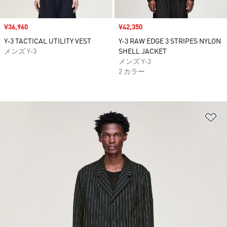
セール価格
¥36,960
セール価格
¥42,350
Y-3 TACTICAL UTILITY VEST
Y-3 RAW EDGE 3 STRIPES NYLON
メンズ Y-3
SHELL JACKET
メンズ Y-3
2 カラー
ほ