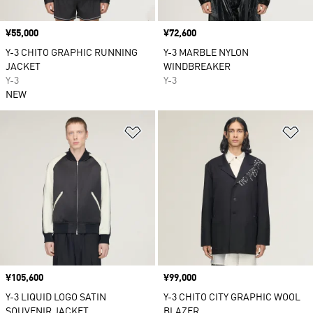
価格
¥55,000
価格
¥72,600
Y-3 CHITO GRAPHIC RUNNING
Y-3 MARBLE NYLON
JACKET
WINDBREAKER
Y-3
Y-3
NEW
ほしいものリストに追加
ほ
価格
¥105,600
価格
¥99,000
Y-3 LIQUID LOGO SATIN
Y-3 CHITO CITY GRAPHIC WOOL
SOUVENIR JACKET
BLAZER