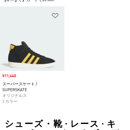
【8/17まで】カートで20%off
ほしいものリストに追加
セール価格
¥11,440
スーパースケート /
SUPERSKATE
オリジナルス
2 カラー
シューズ・靴 • レース • キ