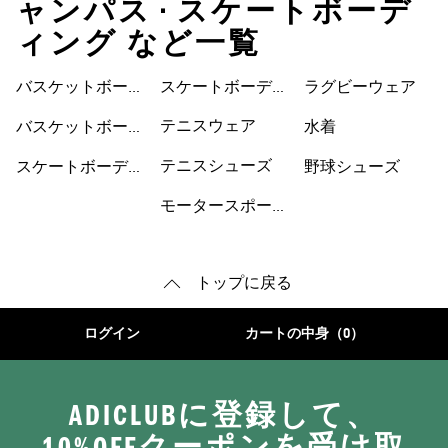
ャンパス • スケートボーデ
ィング など一覧
バスケットボール
スケートボーディ
ウェア
ラグビーウェア
ウェア
ングシューズ
テニスウェア
バスケットボール
水着
シューズ
テニスシューズ
スケートボーディ
野球シューズ
ングウェア
モータースポーツ
トップに戻る
ログイン
カートの中身（0）
ADICLUBに登録して、
10%OFFクーポンを受け取