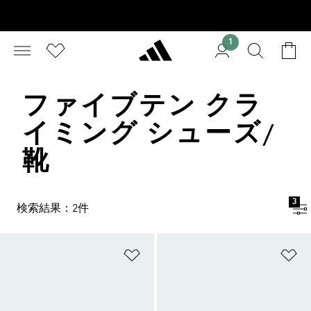
1
ファイブテン クラ
イミング シューズ/
靴
3
検索結果：2件
ほしいものリストに追加
ほ