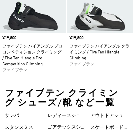
価格
¥19,800
価格
¥19,800
ファイブテン ハイアングル プロ
ファイブテン ハイアングル クラ
コンペティション クライミング
イミング / Five Ten Hiangle
/ Five Ten Hiangle Pro
Climbing
Competition Climbing
ファイブテン
ファイブテン
ファイブテン クライミン
グ シューズ/靴 など一覧
サンバ
レディースシュー
シューズ
アウトドアシュー
ズ
ズ
ゴアテックスシュ
スタンスミス
スケートボードシ