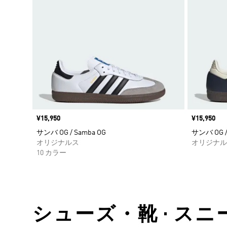
価格
¥15,950
価格
¥15,950
サンバ OG / Samba OG
サンバ OG /
オリジナルス
オリジナル
10 カラー
シューズ・靴 • スニー