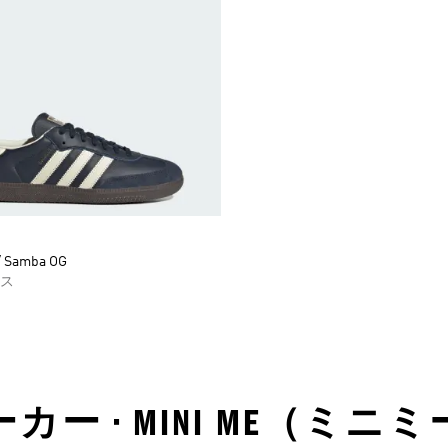
 Samba OG
ス
カー • MINI ME（ミニ