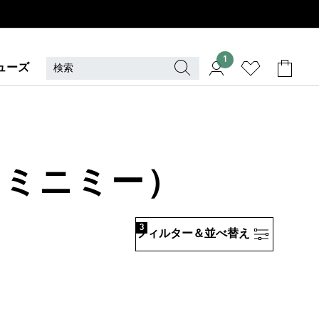
1
ューズ
ME（ミニミー）
3
フィルター＆並べ替え