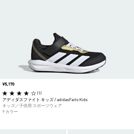
価格
¥5,170
(1)
アディダスファイト キッズ / adidasFaito Kids
キッズ／子供用 スポーツウェア
9 カラー