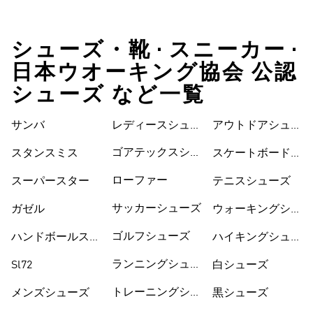
シューズ・靴 • スニーカー •
日本ウオーキング協会 公認
シューズ など一覧
サンバ
レディースシュー
シューズ
アウトドアシュー
ズ
ズ
ゴアテックスシュ
スタンスミス
スケートボードシ
ーズ
ューズ
ローファー
スーパースター
テニスシューズ
サッカーシューズ
ガゼル
ウォーキングシュ
ーズ
ゴルフシューズ
ハンドボールスペ
ハイキングシュー
ツィアル
ズ
ランニングシュー
Sl72
白シューズ
ズ
トレーニングシュ
メンズシューズ
黒シューズ
ーズ