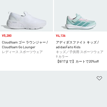
セール価格
¥5,280
セール価格
¥4,136
Cloudfoam ゴー ラウンジャー /
アディダスファイト キッズ /
Cloudfoam Go Lounger
adidasFaito Kids
レディース スポーツウェア
キッズ／子供用 スポーツウェア
9 カラー
【8/17まで】カートで20%off
ほ