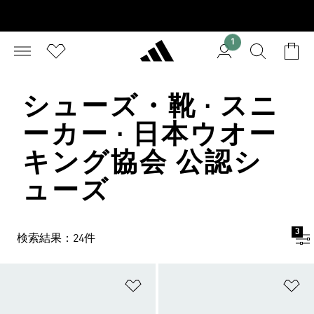
1
シューズ・靴 · スニ
ーカー · 日本ウオー
キング協会 公認シ
ューズ
3
検索結果：24件
ほしいものリストに追加
ほ