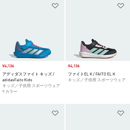
ほしいものリストに追加
ほ
セール価格
¥4,136
セール価格
¥4,136
アディダスファイト キッズ /
ファイトEL K / FAITO EL K
adidasFaito Kids
キッズ／子供用 スポーツウェア
キッズ／子供用 スポーツウェア
9 カラー
ほしいものリストに追加
ほ