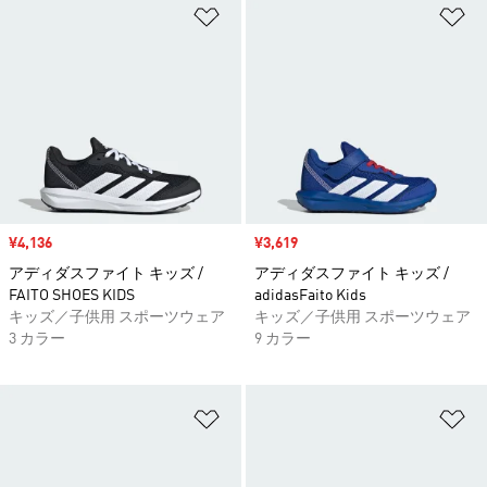
ほしいものリストに追加
ほ
セール価格
¥4,136
セール価格
¥3,619
アディダスファイト キッズ /
アディダスファイト キッズ /
FAITO SHOES KIDS
adidasFaito Kids
キッズ／子供用 スポーツウェア
キッズ／子供用 スポーツウェア
3 カラー
9 カラー
ほしいものリストに追加
ほ