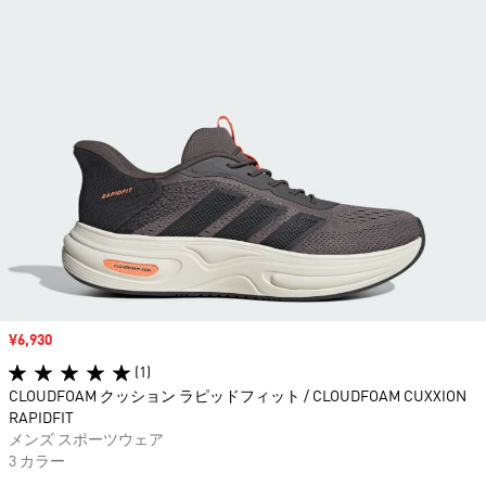
セール価格
¥6,930
(1)
CLOUDFOAM クッション ラピッドフィット / CLOUDFOAM CUXXION
RAPIDFIT
メンズ スポーツウェア
3 カラー