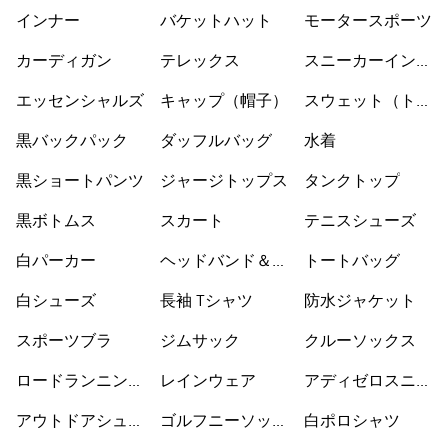
ューズ
インナー
バケットハット
モータースポーツ
カーディガン
テレックス
スニーカーインソ
ックス
エッセンシャルズ
キャップ（帽子）
スウェット（トレ
ーナー）
黒バックパック
ダッフルバッグ
水着
黒ショートパンツ
ジャージトップス
タンクトップ
黒ボトムス
スカート
テニスシューズ
白パーカー
ヘッドバンド＆バ
トートバッグ
イザー
白シューズ
長袖 Tシャツ
防水ジャケット
スポーツブラ
ジムサック
クルーソックス
ロードランニング
レインウェア
アディゼロスニー
シューズ
カー
アウトドアシュー
ゴルフニーソック
白ポロシャツ
ズ
ス