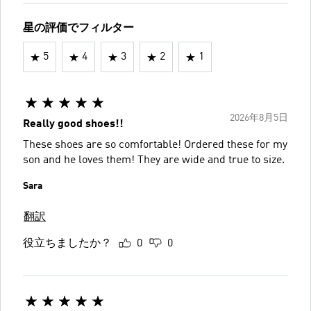
星の評価でフィルター
5
4
3
2
1
2026年8月5日
Really good shoes!!
These shoes are so comfortable! Ordered these for my
son and he loves them! They are wide and true to size.
Sara
翻訳
役立ちましたか？
0
0