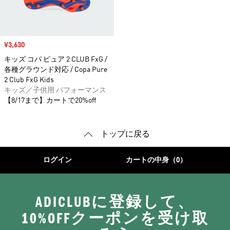
セール価格
¥3,630
キッズ コパ ピュア 2 CLUB FxG /
各種グラウンド対応 / Copa Pure
2 Club FxG Kids
キッズ／子供用 パフォーマンス
【8/17まで】カートで20%off
トップに戻る
ログイン
カートの中身（0）
ADICLUBに登録して、
10%OFFクーポンを受け取