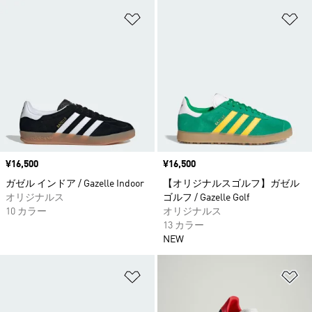
ほしいものリストに追加
ほ
価格
¥16,500
価格
¥16,500
ガゼル インドア / Gazelle Indoor
【オリジナルスゴルフ】ガゼル
オリジナルス
ゴルフ / Gazelle Golf
10 カラー
オリジナルス
13 カラー
NEW
ほしいものリストに追加
ほ