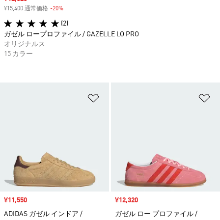
¥15,400 通常価格
-20%
割引
(2)
ガゼル ロープロファイル / GAZELLE LO PRO
オリジナルス
15 カラー
ほしいものリストに追加
ほ
セール価格
¥11,550
セール価格
¥12,320
ADIDAS ガゼル インドア /
ガゼル ロー プロファイル /