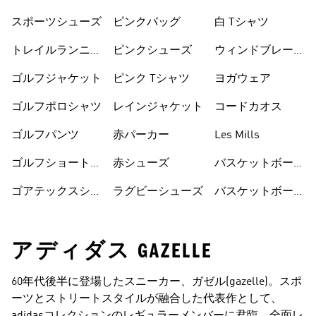
ス
スポーツシューズ
ピンクバッグ
白 Tシャツ
トレイルランニン
ピンクシューズ
ウィンドブレーカ
グシューズ
ー
ゴルフジャケット
ピンク Tシャツ
ヨガウェア
ゴルフポロシャツ
レインジャケット
コードカオス
ゴルフパンツ
赤パーカー
Les Mills
ゴルフショートパ
赤シューズ
バスケットボール
ンツ
シューズ
ゴアテックスシュ
ラグビーシューズ
バスケットボール
ーズ
ウェア
アディダス GAZELLE
60年代後半に登場したスニーカー、ガゼル(gazelle)。スポ
ーツとストリートスタイルが融合した代表作として、
adidasコレクションのレギュラーメンバーに君臨。全面レ