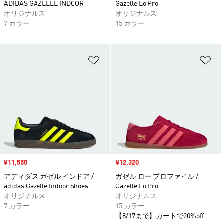
ADIDAS GAZELLE INDOOR
Gazelle Lo Pro
オリジナルス
オリジナルス
7 カラー
15 カラー
ほしいものリストに追加
ほ
セール価格
¥11,550
セール価格
¥12,320
アディダス ガゼル インドア /
ガゼル ロー プロファイル /
adidas Gazelle Indoor Shoes
Gazelle Lo Pro
オリジナルス
オリジナルス
7 カラー
15 カラー
【8/17まで】カートで20%off