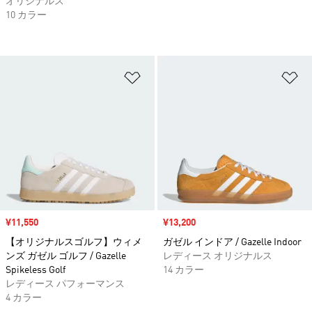
オリジナルス
10 カラー
ほしいものリストに追加
ほ
セール価格
¥11,550
セール価格
¥13,200
【オリジナルスゴルフ】ウィメ
ガゼル インドア / Gazelle Indoor
ンズ ガゼル ゴルフ / Gazelle
レディース オリジナルス
Spikeless Golf
14 カラー
レディース パフォーマンス
4 カラー