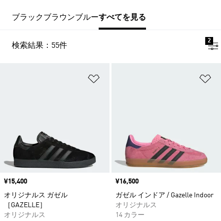
ブラック
ブラウン
ブルー
すべてを見る
2
検索結果：55件
ほしいものリストに追加
ほ
価格
¥15,400
価格
¥16,500
オリジナルス ガゼル
ガゼル インドア / Gazelle Indoor
［GAZELLE］
オリジナルス
オリジナルス
14 カラー