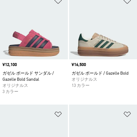
価格
¥12,100
価格
¥16,500
ガゼル ボールド サンダル /
ガゼル ボールド / Gazelle Bold
Gazelle Bold Sandal
オリジナルス
オリジナルス
13 カラー
3 カラー
ほしいものリストに追加
ほ