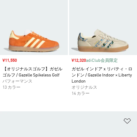
セール価格
¥11,550
セール価格
¥12,320
adiClub会員限定
【オリジナルスゴルフ】ガゼル
ガゼル インドアｘリバティ・ロ
ゴルフ / Gazelle Spikeless Golf
ンドン / Gazelle Indoor × Liberty
パフォーマンス
London
13 カラー
オリジナルス
14 カラー
ほ