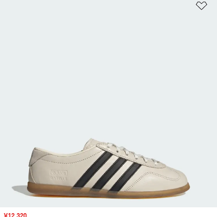
ほ
セール価格
¥12,320