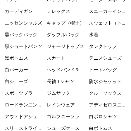
カーディガン
テレックス
スニーカーインソ
ックス
エッセンシャルズ
キャップ（帽子）
スウェット（トレ
ーナー）
黒バックパック
ダッフルバッグ
水着
黒ショートパンツ
ジャージトップス
タンクトップ
黒ボトムス
スカート
テニスシューズ
白パーカー
ヘッドバンド＆バ
トートバッグ
イザー
白シューズ
長袖 Tシャツ
防水ジャケット
スポーツブラ
ジムサック
クルーソックス
ロードランニング
レインウェア
アディゼロスニー
シューズ
カー
アウトドアシュー
ゴルフニーソック
白ポロシャツ
ズ
ス
スリーストライプ
シューズケース
白ボトムス