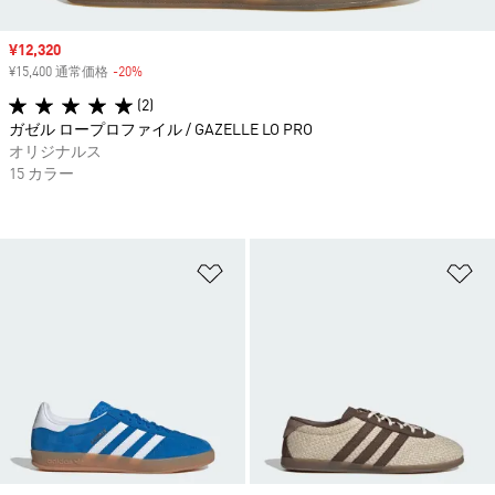
セール価格
¥12,320
¥15,400 通常価格
-20%
割引
(2)
ガゼル ロープロファイル / GAZELLE LO PRO
オリジナルス
15 カラー
ほしいものリストに追加
ほ