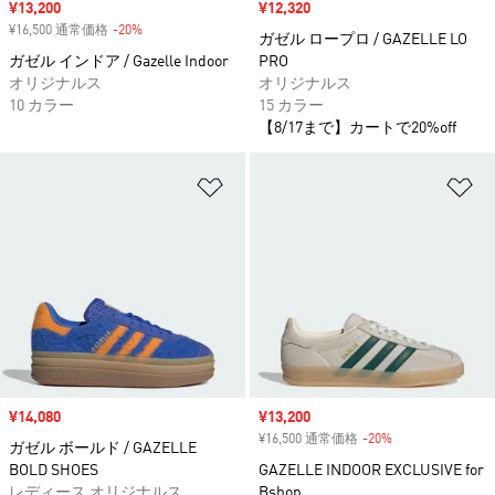
セール価格
¥13,200
セール価格
¥12,320
¥16,500 通常価格
-20%
割引
ガゼル ロープロ / GAZELLE LO
ガゼル インドア / Gazelle Indoor
PRO
オリジナルス
オリジナルス
10 カラー
15 カラー
【8/17まで】カートで20%off
ほしいものリストに追加
ほ
セール価格
¥14,080
セール価格
¥13,200
¥16,500 通常価格
-20%
割引
ガゼル ボールド / GAZELLE
BOLD SHOES
GAZELLE INDOOR EXCLUSIVE for
レディース オリジナルス
Bshop