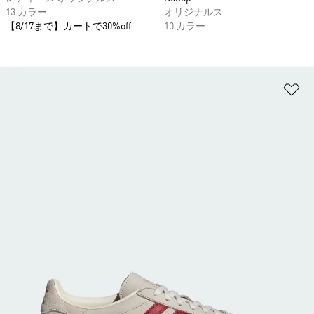
13 カラー
オリジナルス
【8/17まで】カートで30%off
10 カラー
ほ