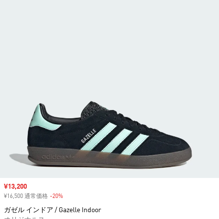
セール価格
¥13,200
¥16,500 通常価格
-20%
割引
ガゼル インドア / Gazelle Indoor