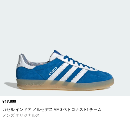
価格
¥19,800
ガゼル インドア メルセデス AMG ペトロナス F1 チーム
メンズ オリジナルス