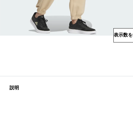
表示数を
説明