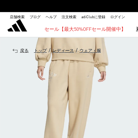
店舗検索
ブログ
ヘルプ
注文検索
adiClubに登録
ログイン
セール【最大50%OFFセール開催中】
/
/
戻る
トップ
レディース
ウェア・服