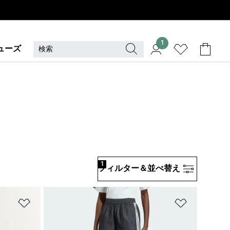
1
ューズ
1
フィルター＆並べ替え
ほしいものリストに追加
ほしいもの