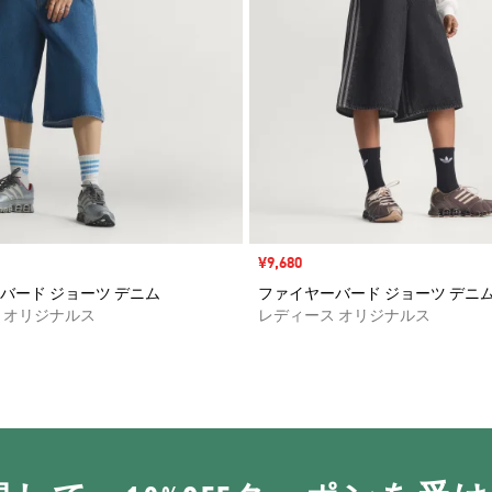
セール価格
¥9,680
バード ジョーツ デニム
ファイヤーバード ジョーツ デニ
 オリジナルス
レディース オリジナルス