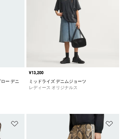
価格
¥13,200
ロー デニ
ミッドライズ デニムジョーツ
レディース オリジナルス
ほしいものリストに追加
ほしいもの