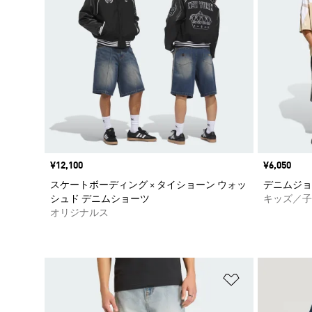
価格
¥12,100
価格
¥6,050
スケートボーディング × タイショーン ウォッ
デニムジョ
シュド デニムショーツ
キッズ／子
オリジナルス
ほしいものリ