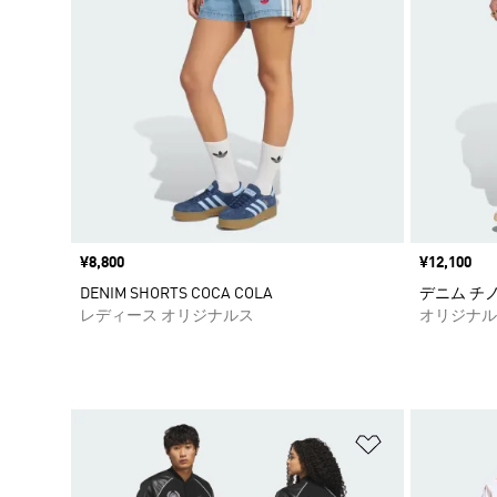
価格
¥8,800
価格
¥12,100
DENIM SHORTS COCA COLA
デニム チ
レディース オリジナルス
オリジナル
ほしいものリ