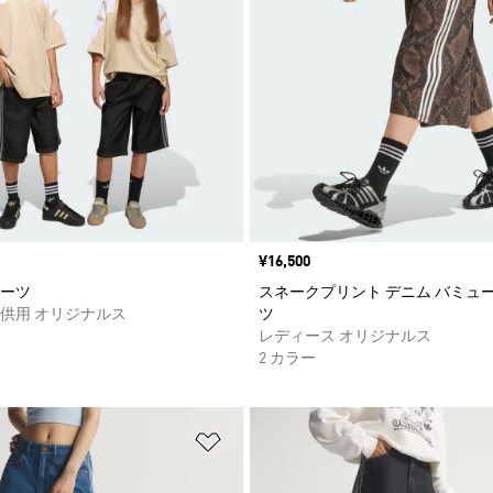
価格
¥16,500
ーツ
スネークプリント デニム バミュ
供用 オリジナルス
ツ
レディース オリジナルス
2 カラー
ストに追加
ほしいものリストに追加