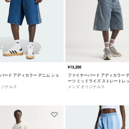
価格
¥13,200
バード アディカラー デニム ショ
ファイヤーバード アディカラー 
ーツ ミッドライズ ストレートレ
リジナルス
メンズ オリジナルス
ストに追加
ほしいものリストに追加