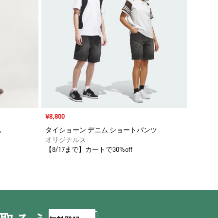
セール価格
¥8,800
ム
タイショーン デニム ショートパンツ
オリジナルス
【8/17まで】カートで30%off