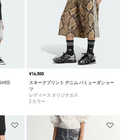
価格
¥16,500
SHED
スネークプリント デニム バミューダショー
ツ
レディース オリジナルス
2 カラー
ほしいものリストに追加
ほしいもの