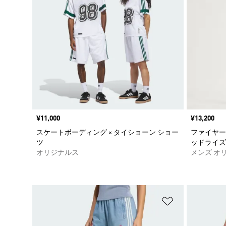
価格
¥11,000
価格
¥13,200
スケートボーディング × タイショーン ショー
ファイヤー
ツ
ッドライズ
オリジナルス
メンズ オ
ほしいものリ