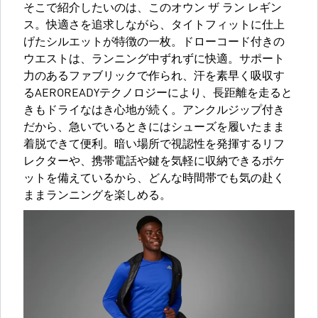
そこで紹介したいのは、このオウン ザ ラン レギン
ス。快適さを追求しながら、タイトフィットに仕上
げたシルエットが特徴の一枚。ドローコード付きの
ウエストは、ランニング中ずれずに快適。サポート
力のあるファブリックで作られ、汗を素早く吸収す
るAEROREADYテクノロジーにより、長距離を走ると
きもドライなはき心地が続く。アンクルジップ付き
だから、急いでいるときにはシューズを履いたまま
着脱できて便利。暗い場所で視認性を発揮するリフ
レクターや、携帯電話や鍵を気軽に収納できるポケ
ットを備えているから、どんな時間帯でも気の赴く
ままランニングを楽しめる。