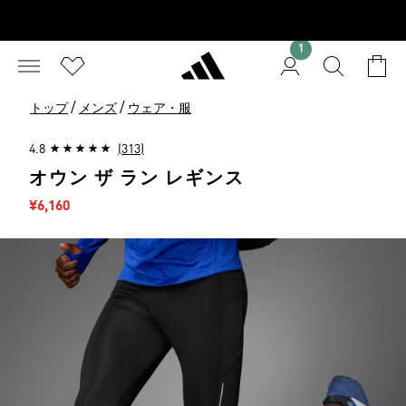
1
/
/
トップ
メンズ
ウェア・服
4.8
(313)
オウン ザ ラン レギンス
セール価格
¥6,160