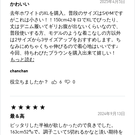
2025年4月5日
かわいい
去年ホワイトのXLを購入。普段のサイズはSやMです
がこれは小さい！！150cm42キロでXLでぴったり、
丈はデニム履いてギリお腹が出ないくらいなので、
普段使いする方、モデルのような着こなしの方以外
は2サイズから3サイズアップをおすすめします。ち
なみにめちゃくちゃ伸びるので着心地はいいです♩
今回、待ちわびたブラウンを購入出来て嬉しい！
もっと読む
chanchan
役立ちましたか？
6
0
2024年9月13日
最＆高
ピッタリした半袖が欲しかったので良きでした。
163cm52㌔で、調子こいてS切れるかなと淡い期待を