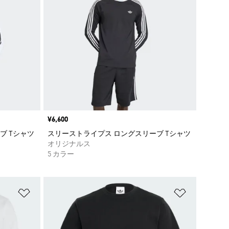
価格
¥6,600
ブ Tシャツ
スリーストライプス ロングスリーブ Tシャツ
オリジナルス
5 カラー
ほしいものリストに追加
ほしいもの