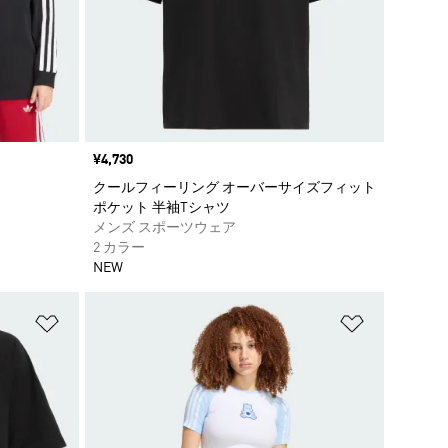
価格
¥4,730
クールフィーリング オーバーサイズフィット
ポケット 半袖Tシャツ
メンズ スポーツウェア
2 カラー
NEW
ほしいものリストに追加
ほしいもの