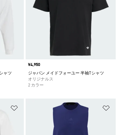
価格
¥4,950
Tシャツ
ジャパン メイドフォーユー 半袖Tシャツ
オリジナルス
2 カラー
ほしいものリストに追加
ほしいもの