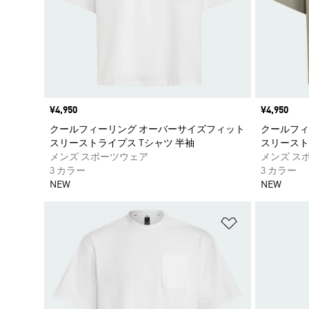
価格
¥4,950
価格
¥4,950
クールフィーリング オーバーサイズフィット
クールフィ
スリーストライプス Tシャツ 半袖
スリースト
メンズ スポーツウェア
メンズ ス
3 カラー
3 カラー
NEW
NEW
ほしいものリ