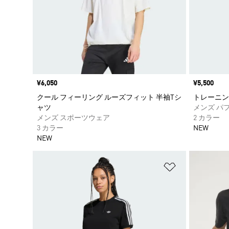
価格
¥6,050
価格
¥5,500
クール フィーリング ルーズフィット 半袖Tシ
トレーニング
ャツ
メンズ パ
メンズ スポーツウェア
2 カラー
3 カラー
NEW
NEW
ほしいものリ