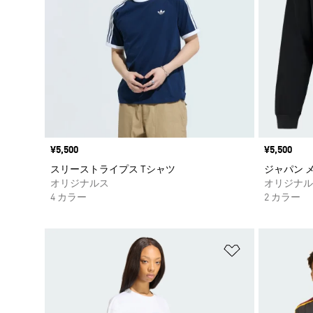
価格
¥5,500
価格
¥5,500
スリーストライプス Tシャツ
ジャパン 
オリジナルス
オリジナル
4 カラー
2 カラー
ほしいものリ