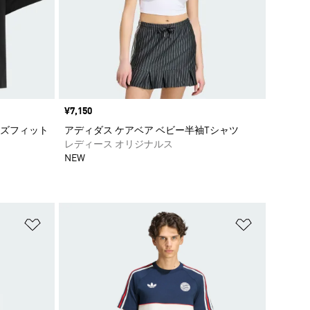
価格
¥7,150
イズフィット
アディダス ケアベア ベビー半袖Tシャツ
レディース オリジナルス
NEW
ほしいものリストに追加
ほしいもの