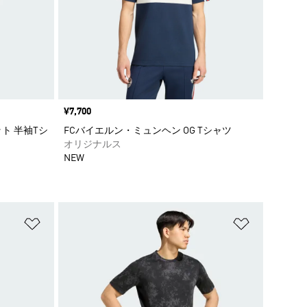
価格
¥7,700
ト 半袖Tシ
FCバイエルン・ミュンヘン OG Tシャツ
オリジナルス
NEW
ほしいものリストに追加
ほしいもの