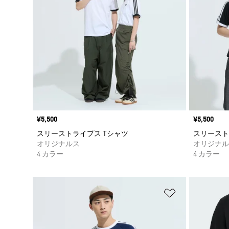
価格
¥5,500
価格
¥5,500
スリーストライプス Tシャツ
スリースト
オリジナルス
オリジナル
4 カラー
4 カラー
ほしいものリ