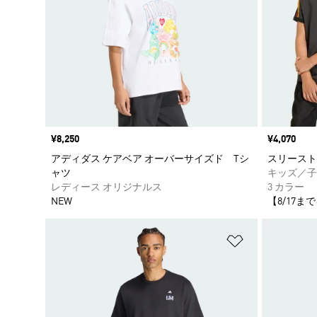
価格
¥8,250
価格
¥4,070
アディダス ケアベア オーバーサイズド Tシ
スリースト
ャツ
キッズ／子
レディース オリジナルス
3 カラー
NEW
【8/17まで
ほしいものリ