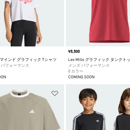
価格
¥5,500
LLS マインド グラフィック Tシャツ
Les Mills グラフィック タンクト
 パフォーマンス
メンズ パフォーマンス
8 カラー
OON
COMING SOON
ストに追加
ほしいものリストに追加