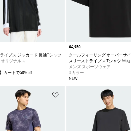
価格
¥4,950
ライプス ジャカード 長袖Tシャツ
クールフィーリング オーバーサ
 オリジナルス
スリーストライプス Tシャツ 半袖
メンズ スポーツウェア
】カートで50%off
3 カラー
NEW
ストに追加
ほしいものリストに追加