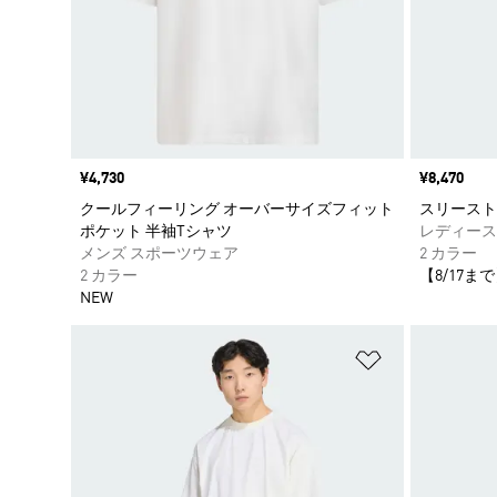
価格
¥4,730
価格
¥8,470
クールフィーリング オーバーサイズフィット
スリースト
ポケット 半袖Tシャツ
レディース
メンズ スポーツウェア
2 カラー
2 カラー
【8/17まで
NEW
ほしいものリ