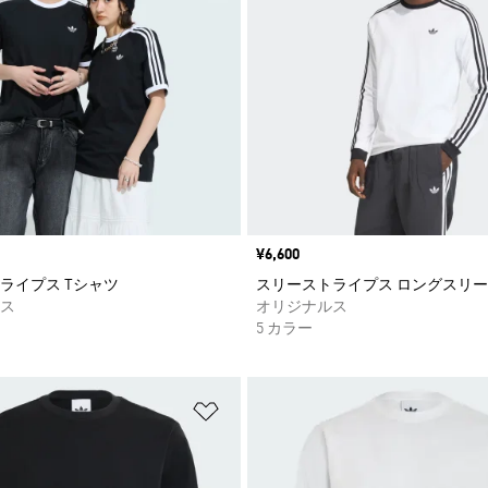
価格
¥6,600
ライプス Tシャツ
スリーストライプス ロングスリー
ス
オリジナルス
5 カラー
ストに追加
ほしいものリストに追加