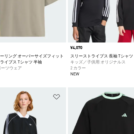
価格
¥4,070
ーリング オーバーサイズフィット
スリーストライプス 長袖 Tシャツ
ライプス Tシャツ 半袖
キッズ／子供用 オリジナルス
ポーツウェア
2 カラー
NEW
ストに追加
ほしいものリストに追加