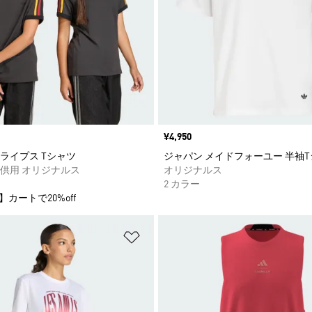
価格
¥4,950
ライプス Tシャツ
ジャパン メイドフォーユー 半袖
供用 オリジナルス
オリジナルス
2 カラー
】カートで20%off
ストに追加
ほしいものリストに追加