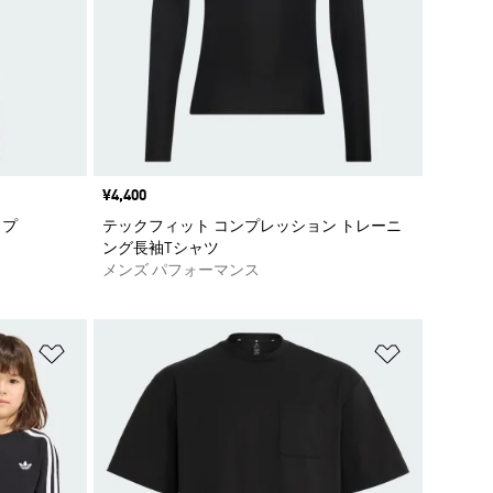
価格
¥4,400
ップ
テックフィット コンプレッション トレーニ
ング長袖Tシャツ
メンズ パフォーマンス
ほしいものリストに追加
ほしいもの