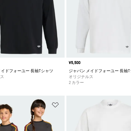
価格
¥5,500
メイドフォーユー 長袖Tシャツ
ジャパン メイドフォーユー 長袖
ス
オリジナルス
2 カラー
ストに追加
ほしいものリストに追加