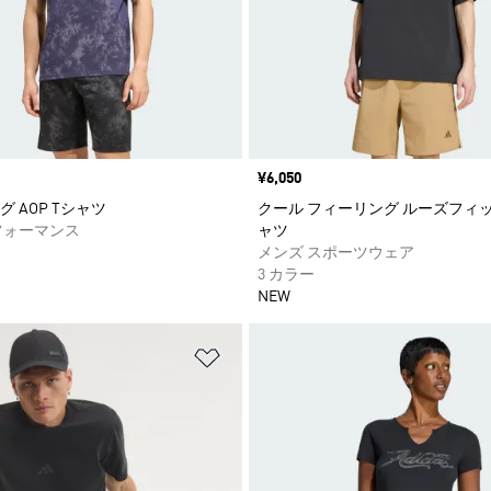
価格
¥6,050
 AOP Tシャツ
クール フィーリング ルーズフィッ
フォーマンス
ャツ
メンズ スポーツウェア
3 カラー
NEW
ストに追加
ほしいものリストに追加