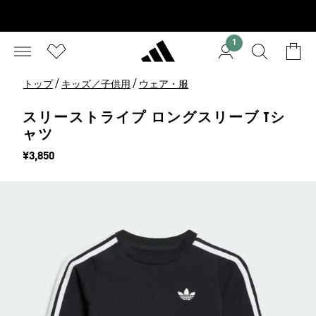
1
/
/
トップ
キッズ／子供用
ウェア・服
スリーストライプ ロングスリーブ Tシ
ャツ
価格
¥3,850