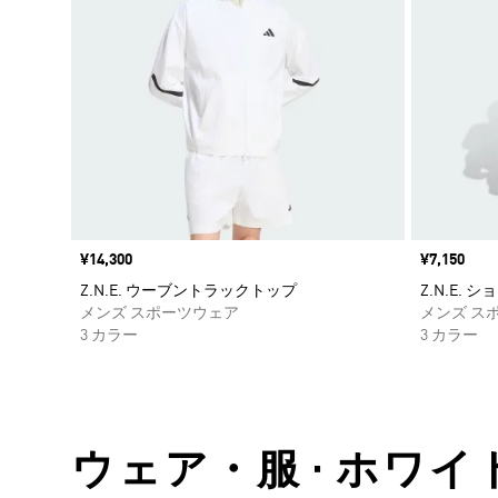
価格
¥14,300
価格
¥7,150
Z.N.E. ウーブントラックトップ
Z.N.E. 
メンズ スポーツウェア
メンズ ス
3 カラー
3 カラー
ウェア・服 • ホワイト •