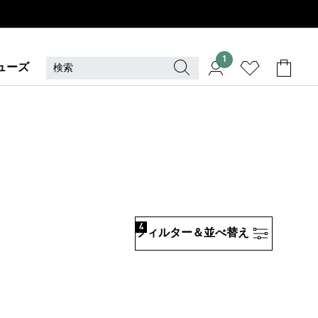
1
ューズ
他
4
フィルター＆並べ替え