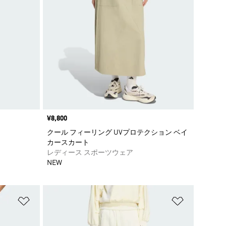
価格
¥8,800
クール フィーリング UVプロテクション ベイ
カースカート
レディース スポーツウェア
NEW
ほしいものリストに追加
ほしいもの