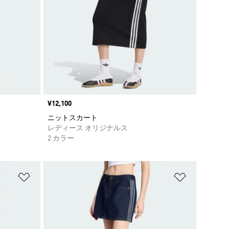
価格
¥12,100
ニットスカート
レディース オリジナルス
2 カラー
ほしいものリストに追加
ほしいもの