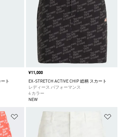
価格
¥11,000
カート
EX-STRETCH ACTIVE CHIP 総柄 スカート
レディース パフォーマンス
4 カラー
NEW
ほしいものリストに追加
ほしいもの