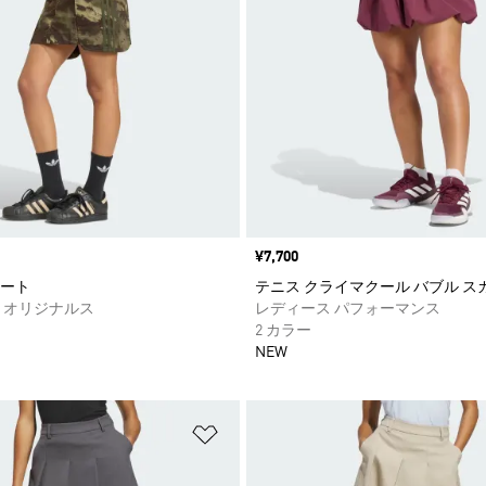
価格
¥7,700
ート
テニス クライマクール バブル ス
 オリジナルス
レディース パフォーマンス
2 カラー
NEW
ストに追加
ほしいものリストに追加