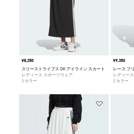
価格
¥8,250
価格
¥9,350
スリーストライプス DK アイライン スカート
レース フ
レディース スポーツウェア
レディース
3 カラー
2 カラー
ほしいものリ