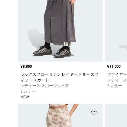
価格
¥8,800
価格
¥11,000
ラックスフロー サテン レイヤード ルーズフ
ファイヤー
ィット スカート
レディース
レディース スポーツウェア
2 カラー
2 カラー
NEW
ほしいものリ