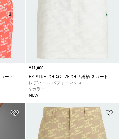
価格
¥11,000
柄 スカート
EX-STRETCH ACTIVE CHIP 総柄 スカート
レディース パフォーマンス
4 カラー
NEW
ほしいものリストに追加
ほしいもの