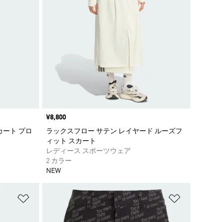
価格
¥8,800
カート プロ
ラックスフロー サテン レイヤード ルーズフ
ィット スカート
レディース スポーツウェア
2 カラー
NEW
ほしいものリストに追加
ほしいもの