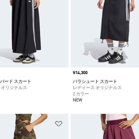
価格
¥14,300
バード スカート
パラシュート スカート
 オリジナルス
レディース オリジナルス
2 カラー
NEW
ストに追加
ほしいものリストに追加