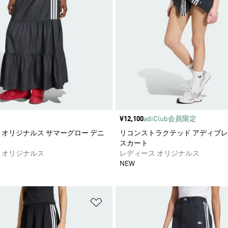
価格
¥12,100
adiClub会員限定
 オリジナルス サマーグロー デニ
リコンストラクテッド アディブレ
スカート
 オリジナルス
レディース オリジナルス
NEW
ストに追加
ほしいものリストに追加