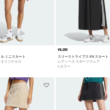
価格
¥8,250
リル ミニスカート
スリーストライプス KN スカート
 オリジナルス
レディース スポーツウェア
4 カラー
ストに追加
ほしいものリストに追加