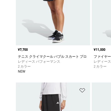
価格
¥7,700
価格
¥11,000
テニス クライマクール バブル スカート プロ
ファイヤー
レディース パフォーマンス
レディース
2 カラー
2 カラー
NEW
ほしいものリ