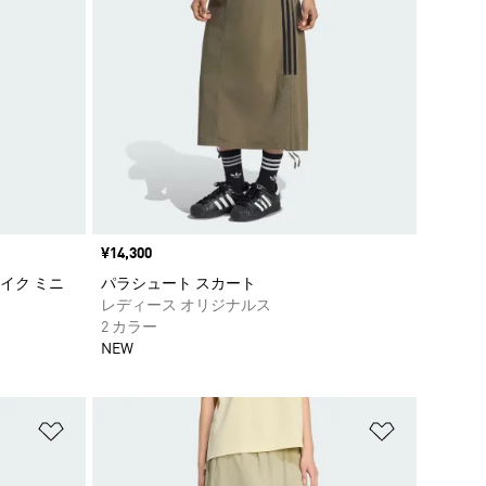
価格
¥14,300
イク ミニ
パラシュート スカート
レディース オリジナルス
2 カラー
NEW
ほしいものリストに追加
ほしいもの