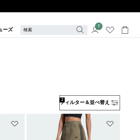
1
ューズ
2
フィルター＆並べ替え
ほしいものリストに追加
ほしいもの