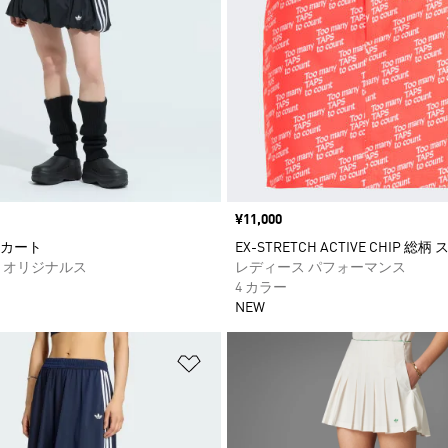
価格
¥11,000
カート
EX-STRETCH ACTIVE CHIP 総
 オリジナルス
レディース パフォーマンス
4 カラー
NEW
ストに追加
ほしいものリストに追加