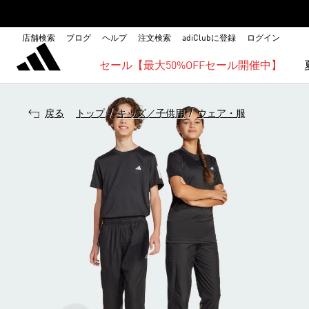
店舗検索
ブログ
ヘルプ
注文検索
adiClubに登録
ログイン
セール【最大50%OFFセール開催中】
/
/
戻る
トップ
キッズ／子供用
ウェア・服