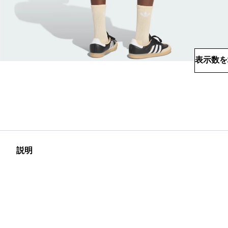
表示数を
説明