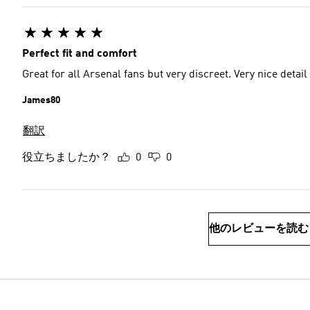
Perfect fit and comfort
Great for all Arsenal fans but very discreet. Very nice detail
James80
翻訳
役立ちましたか？
0
0
他のレビューを読む