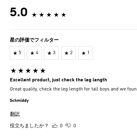
5.0
星の評価でフィルター
5
4
3
2
1
Excellent product, just check the leg length
Great quality, check the leg length for tall boys and we foun
Schmiddy
翻訳
役立ちましたか？
0
0