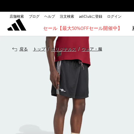
店舗検索
ブログ
ヘルプ
注文検索
adiClubに登録
ログイン
セール【最大50%OFFセール開催中】
/
/
戻る
トップ
オリジナルス
ウェア・服