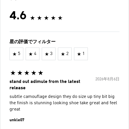
4.6
星の評価でフィルター
5
4
3
2
1
2026年8月6日
stand out adimule from the latest
release
subtle camouflage design they do size up tiny bit big
the finish is stunning looking shoe take great and feel
great
unkle07