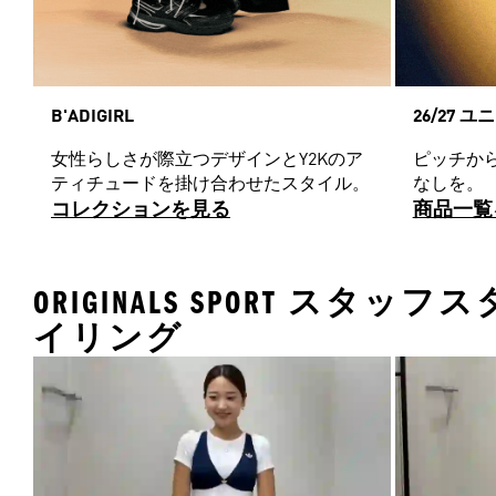
B'ADIGIRL
26/27 
女性らしさが際立つデザインとY2Kのア
ピッチか
ティチュードを掛け合わせたスタイル。
なしを。
コレクションを見る
商品一覧
ORIGINALS SPORT スタッフス
イリング