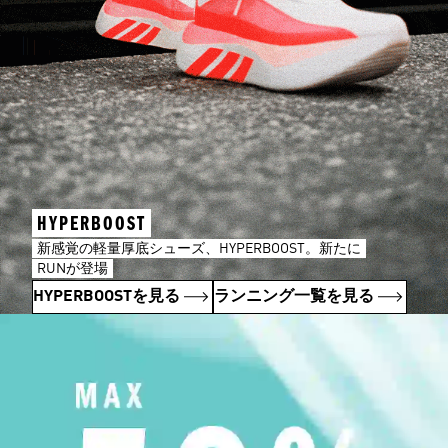
HYPERBOOST
新感覚の軽量厚底シューズ、HYPERBOOST。新たに
RUNが登場
HYPERBOOSTを見る
ランニング一覧を見る