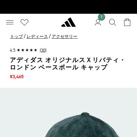
1
/
/
トップ
レディース
アクセサリー
4.5
(30)
アディダス オリジナルスＸリバティ・
ロンドン ベースボール キャップ
セール価格
¥3,465