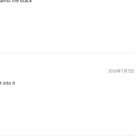
ainst the black
2026年7月5日
 into it