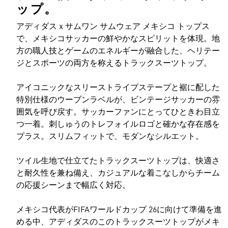
ップ。
アディダスｘサムワン サムウェア メキシコ トップス
で、メキシコサッカーの鮮やかなスピリットを体現。地
方の職人技とゲームのエネルギーが融合した、ヘリテー
ジとスポーツの両方を称えるトラックスーツトップ。
アイコニックなスリーストライプステープと裾に配した
特別仕様のウーブンラベルが、ビンテージサッカーの雰
囲気を呼び戻す。サッカーファンにとってひときわ目立
つ一着。刺しゅうのトレフォイルロゴと確かな存在感を
プラス。スリムフィットで、モダンなシルエット。
ツイル生地で仕立てたトラックスーツトップは、快適さ
と耐久性を兼ね備え、カジュアルな着こなしからチーム
の応援シーンまで幅広く対応。
メキシコ代表がFIFAワールドカップ 26に向けて準備を進
める中、アディダスのこのトラックスーツトップがメキ