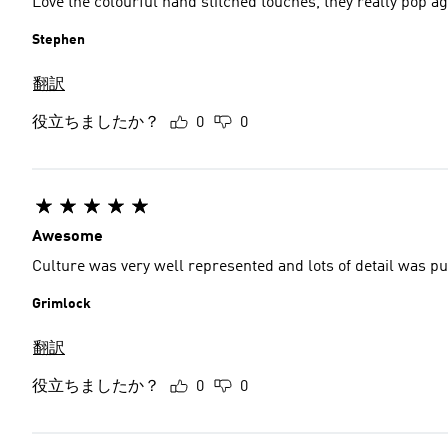
Love the colourful hand stitched touches, they really pop ag
Stephen
翻訳
役立ちましたか？
0
0
Awesome
Culture was very well represented and lots of detail was put
Grimlock
翻訳
役立ちましたか？
0
0