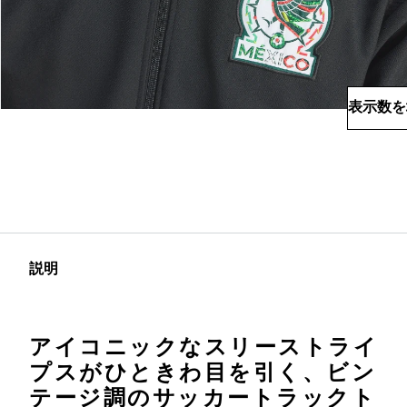
表示数を
説明
アイコニックなスリーストライ
プスがひときわ目を引く、ビン
テージ調のサッカートラックト