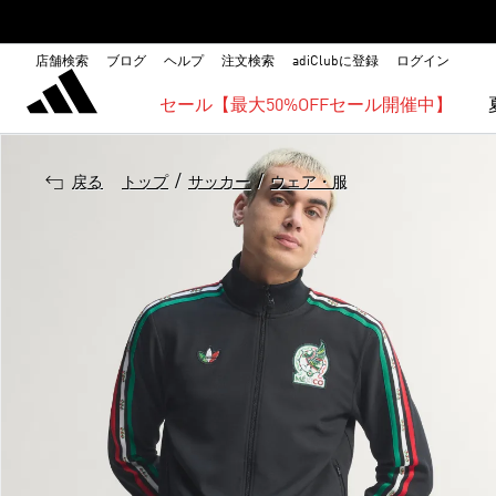
店舗検索
ブログ
ヘルプ
注文検索
adiClubに登録
ログイン
セール【最大50%OFFセール開催中】
/
/
戻る
トップ
サッカー
ウェア・服