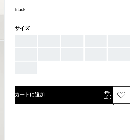
Black
サイズ
AAA
AAA
AAA
AAA
AAA
AAA
AAA
AAA
AAA
AAA
AAA
カートに追加