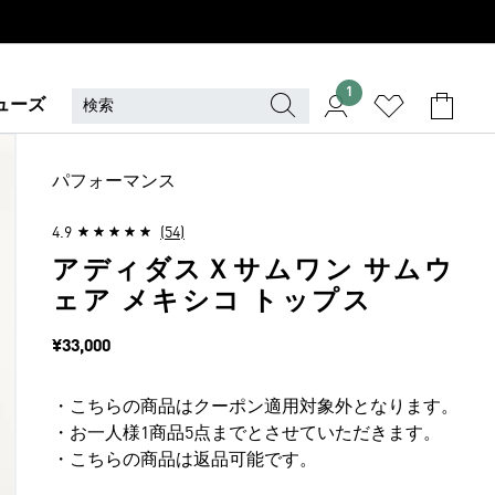
1
ューズ
パフォーマンス
4.9
(54)
アディダスＸサムワン サムウ
ェア メキシコ トップス
価格
¥33,000
・こちらの商品はクーポン適用対象外となります。
・お一人様1商品5点までとさせていただきます。
・こちらの商品は返品可能です。