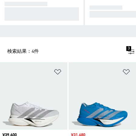
ADIZERO PRIME X
ADIZERO PRO
ルール度外視の「新次元」モデ
常識破りの速さで、
ル。
3
検索結果：4件
ほしいものリストに追加
ほ
価格
¥39,600
セール価格
¥31,680