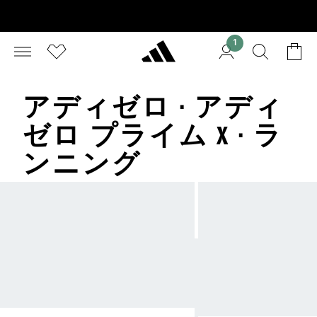
1
アディゼロ · アディ
ゼロ プライム X · ラ
ンニング