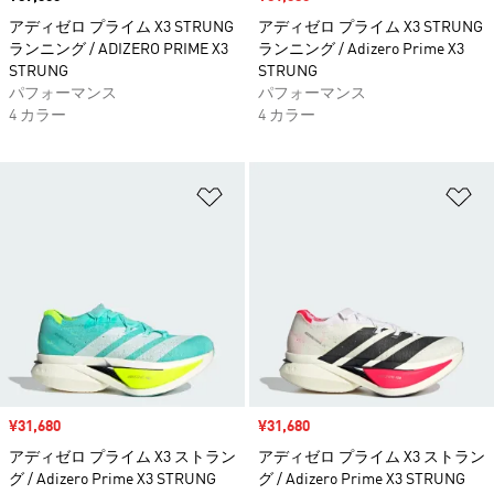
アディゼロ プライム X3 STRUNG
アディゼロ プライム X3 STRUNG
ランニング / ADIZERO PRIME X3
ランニング / Adizero Prime X3
STRUNG
STRUNG
パフォーマンス
パフォーマンス
4 カラー
4 カラー
ほしいものリストに追加
ほ
セール価格
¥31,680
セール価格
¥31,680
アディゼロ プライム X3 ストラン
アディゼロ プライム X3 ストラン
グ / Adizero Prime X3 STRUNG
グ / Adizero Prime X3 STRUNG