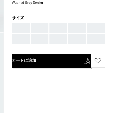
Washed Grey Denim
サイズ
AAA
AAA
AAA
AAA
AAA
AAA
AAA
AAA
AAA
AAA
カートに追加