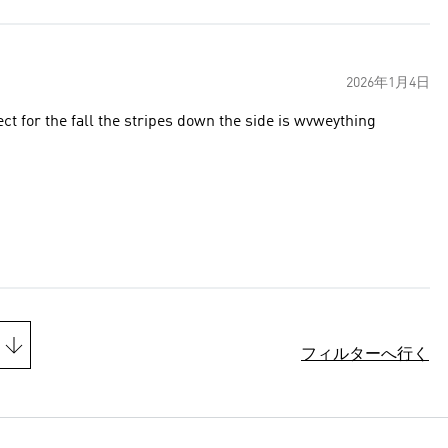
2026年1月4日
fect for the fall the stripes down the side is wvweything
フィルターへ行く