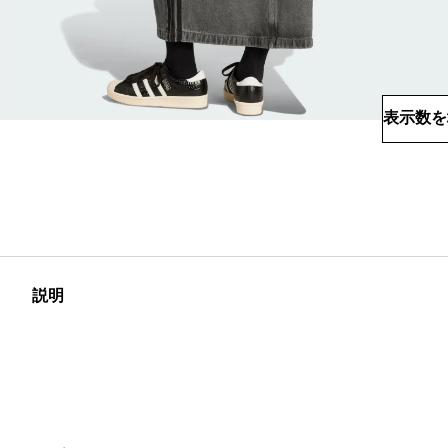
表示数を
説明