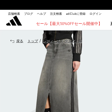
店舗検索
ブログ
ヘルプ
注文検索
adiClubに登録
ログイン
セール【最大50%OFFセール開催中】
/
/
戻る
トップ
レディース
ウェア・服