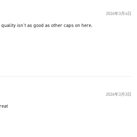
2026年3月4日
t quality isn't as good as other caps on here.
2026年3月3日
reat