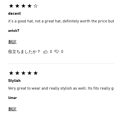
decent
it's a good hat, not a great hat, definitely worth the price bu
antok7
翻訳
役立ちましたか？
0
0
Stylish
Very great to wear and really stylish as well. Its fits really g
Umar
翻訳