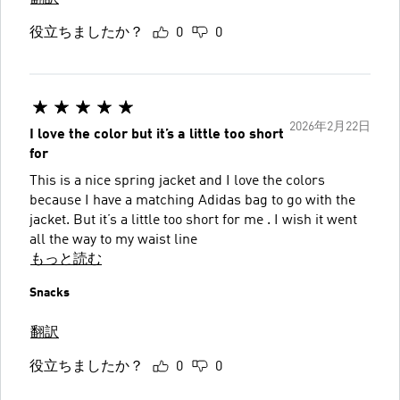
役立ちましたか？
0
0
2026年2月22日
I love the color but it’s a little too short
for
This is a nice spring jacket and I love the colors
because I have a matching Adidas bag to go with the
jacket. But it’s a little too short for me . I wish it went
all the way to my waist line
もっと読む
Snacks
翻訳
役立ちましたか？
0
0