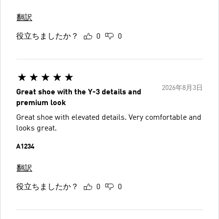
翻訳
役立ちましたか？
0
0
2026年8月3日
Great shoe with the Y-3 details and
premium look
Great shoe with elevated details. Very comfortable and
looks great.
A1234
翻訳
役立ちましたか？
0
0