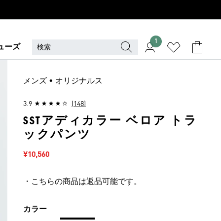
1
ューズ
メンズ • オリジナルス
3.9
(148)
SSTアディカラー ベロア トラ
ックパンツ
セール価格
¥10,560
・こちらの商品は返品可能です。
カラー