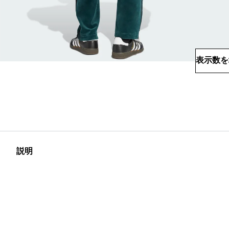
表示数を
説明