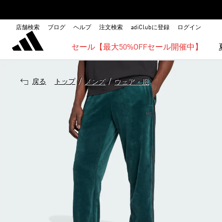
店舗検索
ブログ
ヘルプ
注文検索
adiClubに登録
ログイン
セール【最大50%OFFセール開催中】
/
/
戻る
トップ
メンズ
ウェア・服