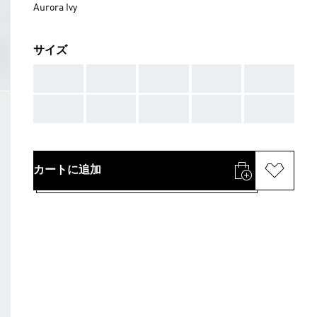
Aurora Ivy
サイズ
AAA
AAA
AAA
AAA
AAA
AAA
AAA
AAA
AAA
AAA
カートに追加