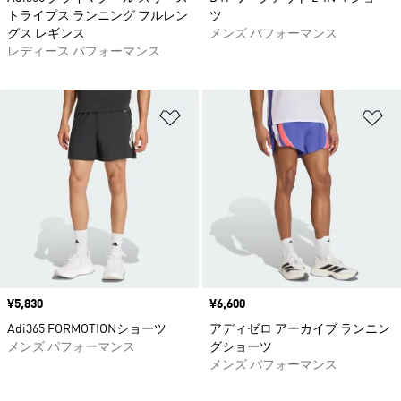
トライプス ランニング フルレン
ツ
グス レギンス
メンズ パフォーマンス
レディース パフォーマンス
ほしいものリストに追加
ほ
価格
¥5,830
価格
¥6,600
Adi365 FORMOTIONショーツ
アディゼロ アーカイブ ランニン
メンズ パフォーマンス
グショーツ
メンズ パフォーマンス