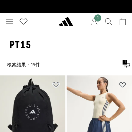
1
PT15
1
検索結果：19件
ほしいものリストに追加
ほ