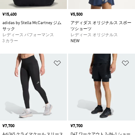
価格
¥15,400
価格
¥5,500
adidas by Stella McCartney ジム
アディダス オリジナルス スポー
サック
ツショーツ
レディース パフォーマンス
レディース オリジナルス
3 カラー
NEW
ほしいものリストに追加
ほ
価格
¥7,700
価格
¥7,700
Adi365 クライマクール スリース
D4T ワークアウト 2-IN-1 ショー