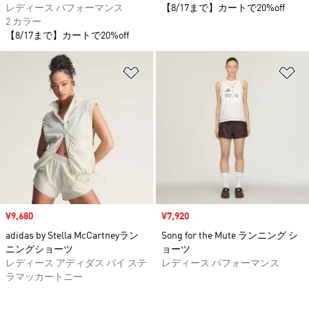
レディース パフォーマンス
【8/17まで】カートで20%off
2 カラー
【8/17まで】カートで20%off
ほしいものリストに追加
ほ
セール価格
¥9,680
セール価格
¥7,920
adidas by Stella McCartneyラン
Song for the Mute ランニング シ
ニングショーツ
ョーツ
レディース アディダス バイ ステ
レディース パフォーマンス
ラマッカートニー