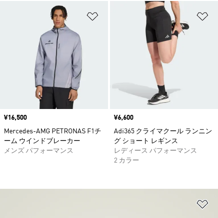
ほしいものリストに追加
ほ
価格
¥16,500
価格
¥6,600
Mercedes-AMG PETRONAS F1チ
Adi365 クライマクール ランニン
ーム ウインドブレーカー
グ ショート レギンス
メンズ パフォーマンス
レディース パフォーマンス
2 カラー
ほ