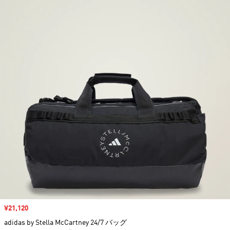
セール価格
¥21,120
adidas by Stella McCartney 24/7 バッグ