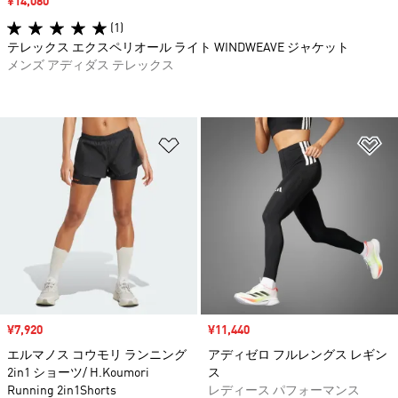
セール価格
¥14,080
(1)
テレックス エクスペリオール ライト WINDWEAVE ジャケット
メンズ アディダス テレックス
ほしいものリストに追加
ほ
セール価格
¥7,920
セール価格
¥11,440
エルマノス コウモリ ランニング
アディゼロ フルレングス レギン
2in1 ショーツ/ H.Koumori
ス
Running 2in1Shorts
レディース パフォーマンス