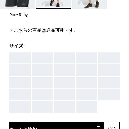
Pure Ruby
・こちらの商品は返品可能です。
サイズ
AAA
AAA
AAA
AAA
AAA
AAA
AAA
AAA
AAA
AAA
AAA
AAA
AAA
AAA
AAA
AAA
AAA
AAA
AAA
AAA
AAA
AAA
AAA
AAA