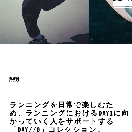
説明
ランニングを日常で楽しむた
め、ランニングにおけるDAY1に向
かっていく人をサポートする
「DAY//Ø」コレクション。