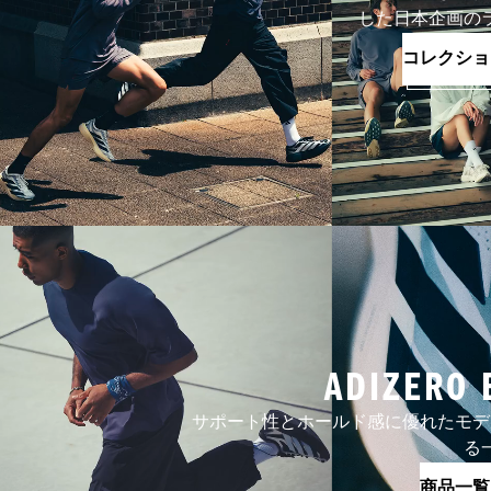
した日本企画の
コレクショ
ADIZERO 
サポート性とホールド感に優れたモデ
る
商品一覧