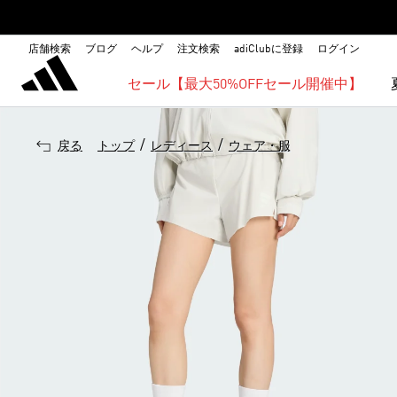
店舗検索
ブログ
ヘルプ
注文検索
adiClubに登録
ログイン
セール【最大50%OFFセール開催中】
/
/
戻る
トップ
レディース
ウェア・服