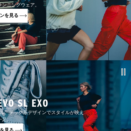
ランニングウェア。
ンを見る
EVO SL EXO
ル。テック系デザインでスタイルが映え
一足。
を見る