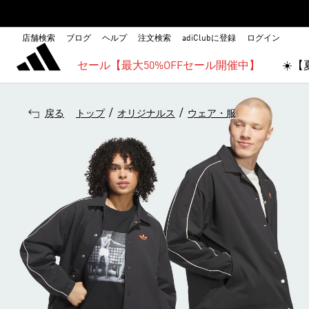
店舗検索
ブログ
ヘルプ
注文検索
adiClubに登録
ログイン
セール【最大50%OFFセール開催中】
☀️
/
/
戻る
トップ
オリジナルス
ウェア・服