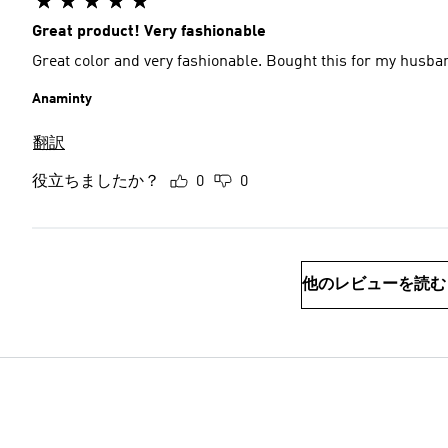
Great product! Very fashionable
Great color and very fashionable. Bought this for my husban
Anaminty
翻訳
役立ちましたか？
0
0
他のレビューを読む