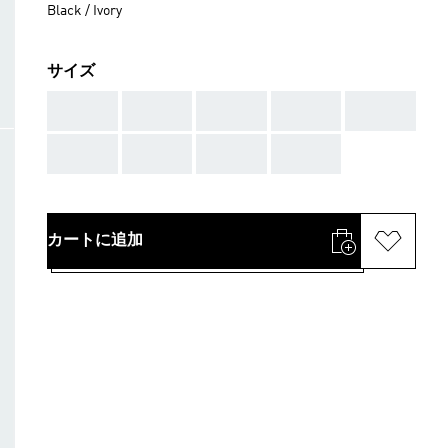
Black / Ivory
サイズ
AAA
AAA
AAA
AAA
AAA
AAA
AAA
AAA
AAA
カートに追加