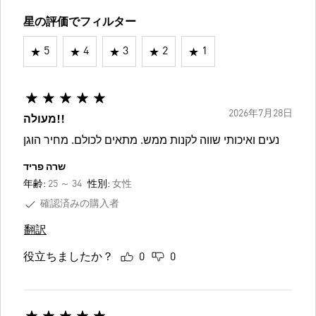
星の評価でフィルター
5
4
3
2
1
2026年7月28日
מעולה!!
נעים ואיכותי שווה לקנות ממש. מתאים לכולם. מחיר הוגן
שרה פריד
年齢:
25 ～ 34
性別:
女性
確認済みの購入者
翻訳
役立ちましたか？
0
0