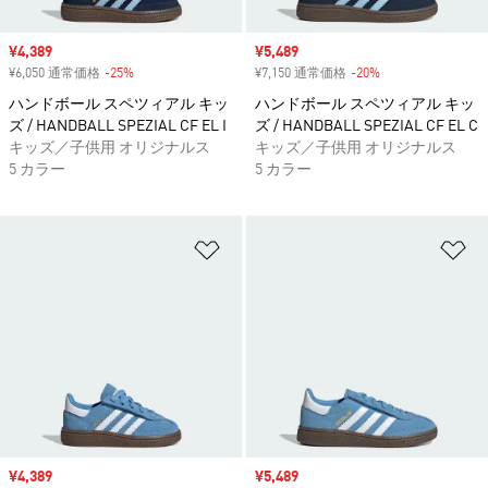
セール価格
¥4,389
セール価格
¥5,489
¥6,050 通常価格
-25%
割引
¥7,150 通常価格
-20%
割引
ハンドボール スペツィアル キッ
ハンドボール スペツィアル キッ
ズ / HANDBALL SPEZIAL CF EL I
ズ / HANDBALL SPEZIAL CF EL C
キッズ／子供用 オリジナルス
キッズ／子供用 オリジナルス
5 カラー
5 カラー
ほしいものリストに追加
ほ
セール価格
¥4,389
セール価格
¥5,489