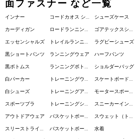
面ファスナー など一覧
インナー
コードカオス シ
シューズケース
ューズ
カーディガン
ロードランニング
ゴアテックスシュ
シューズ
ーズ
エッセンシャルズ
トレイルランニン
ラグビーシューズ
グシューズ
黒ショートパンツ
ランニングウェア
ハーフパンツ
黒ボトムス
ランニングボトム
ショルダーバッグ
ス
白パーカー
トレーニングウェ
スケートボードシ
ア
ューズ
白シューズ
トレーニングアク
モータースポーツ
セサリー
ウェア
スポーツブラ
トレーニングシュ
スニーカーインソ
ーズ
ックス
アウトドアウェア
バスケットボール
スウェット（トレ
ウェア
ーナー）
スリーストライプ
バスケットボール
水着
ス
シューズ