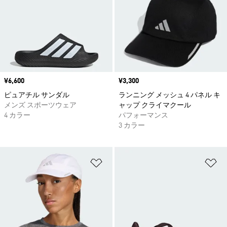
価格
¥6,600
価格
¥3,300
ピュアチル サンダル
ランニング メッシュ 4 パネル キ
メンズ スポーツウェア
ャップ クライマクール
4 カラー
パフォーマンス
3 カラー
ほしいものリストに追加
ほ