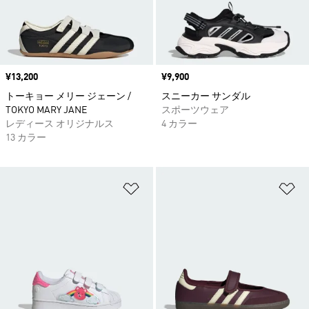
価格
¥13,200
価格
¥9,900
トーキョー メリー ジェーン /
スニーカー サンダル
TOKYO MARY JANE
スポーツウェア
レディース オリジナルス
4 カラー
13 カラー
ほしいものリストに追加
ほ