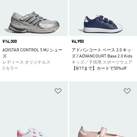
価格
¥14,300
価格
¥4,950
ADISTAR CONTROL 5 MJ シュー
アドバンコート ベース 2.0 キッ
ズ
ズ / ADVANCOURT Base 2.0 Kids
レディース オリジナルス
キッズ／子供用 スポーツウェア
3 カラー
【8/17まで】カートで50%off
ほしいものリストに追加
ほ