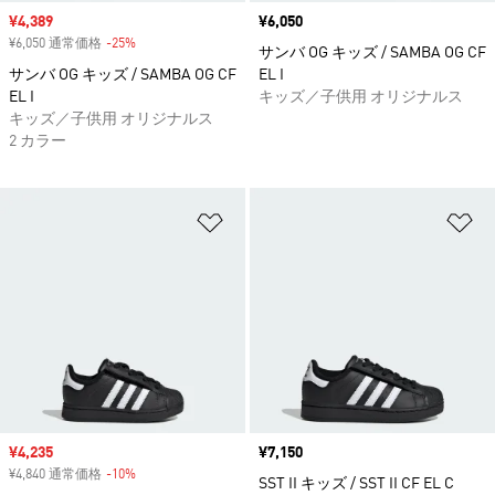
セール価格
¥4,389
価格
¥6,050
¥6,050 通常価格
-25%
割引
サンバ OG キッズ / SAMBA OG CF
サンバ OG キッズ / SAMBA OG CF
EL I
EL I
キッズ／子供用 オリジナルス
キッズ／子供用 オリジナルス
2 カラー
ほしいものリストに追加
ほ
セール価格
¥4,235
価格
¥7,150
¥4,840 通常価格
-10%
割引
SST II キッズ / SST II CF EL C