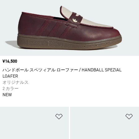
価格
¥16,500
ハンドボール スペツィアル ローファー / HANDBALL SPEZIAL
LOAFER
オリジナルス
2 カラー
NEW
ほしいものリストに追加
ほ