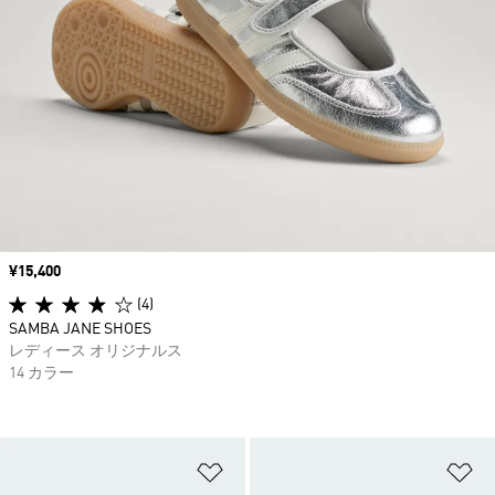
価格
¥15,400
(4)
SAMBA JANE SHOES
レディース オリジナルス
14 カラー
ほしいものリストに追加
ほ