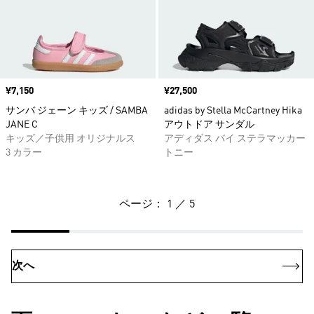
価格
¥7,150
価格
¥27,500
サンバ ジェーン キッズ / SAMBA
adidas by Stella McCartney Hika
JANE C
アウトドア サンダル
キッズ／子供用 オリジナルス
アディダス バイ ステラマッカー
3 カラー
トニー
ページ： 1 ／ 5
次へ