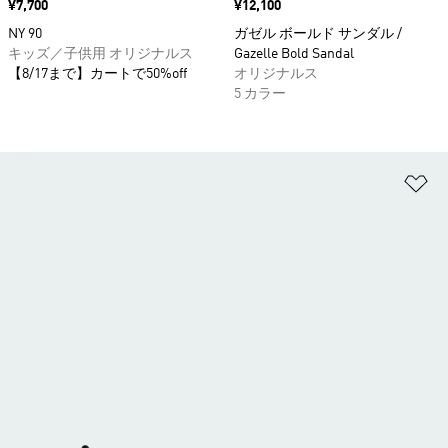
価格
¥7,700
価格
¥12,100
NY 90
ガゼル ボールド サンダル /
キッズ／子供用 オリジナルス
Gazelle Bold Sandal
【8/17まで】カートで50%off
オリジナルス
5 カラー
ほ