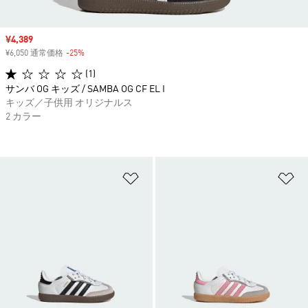
セール価格
¥4,389
¥6,050 通常価格
-25%
割引
(1)
サンバ OG キッズ / SAMBA OG CF EL I
キッズ／子供用 オリジナルス
2 カラー
ほしいものリストに追加
ほ