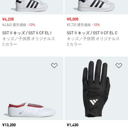
セール価格
¥4,235
セール価格
¥5,005
¥4,840 通常価格
-10%
割引
¥5,720 通常価格
-10%
割引
SST II キッズ / SST II CF EL I
SST II キッズ / SST II CF EL C
キッズ／子供用 オリジナルス
キッズ／子供用 オリジナルス
2 カラー
2 カラー
ほしいものリストに追加
ほ
価格
¥13,200
価格
¥1,430