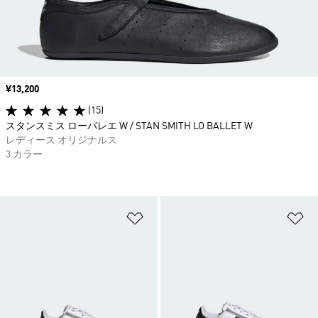
価格
¥13,200
(15)
スタンスミス ローバレエ W / STAN SMITH LO BALLET W
レディース オリジナルス
3 カラー
ほしいものリストに追加
ほ