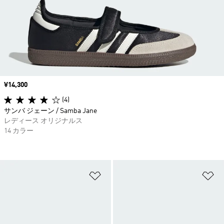
価格
¥14,300
(4)
サンバ ジェーン / Samba Jane
レディース オリジナルス
14 カラー
ほしいものリストに追加
ほ