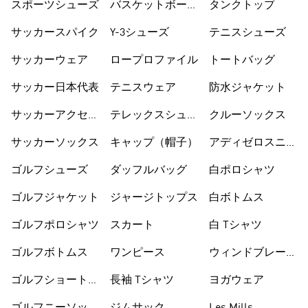
スポーツシューズ
バスケットボール
タンクトップ
ショートパンツ
サッカースパイク
Y-3シューズ
テニスシューズ
サッカーウェア
ロープロファイル
トートバッグ
サッカー日本代表
テニスウェア
防水ジャケット
サッカーアクセサ
テレックスシュー
クルーソックス
リー
ズ
サッカーソックス
キャップ（帽子）
アディゼロスニー
カー
ゴルフシューズ
ダッフルバッグ
白ポロシャツ
ゴルフジャケット
ジャージトップス
白ボトムス
ゴルフポロシャツ
スカート
白 Tシャツ
ゴルフボトムス
ワンピース
ウィンドブレーカ
ー
ゴルフショートパ
長袖 Tシャツ
ヨガウェア
ンツ