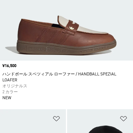
価格
¥16,500
ハンドボール スペツィアル ローファー / HANDBALL SPEZIAL
LOAFER
オリジナルス
2 カラー
NEW
ほしいものリストに追加
ほ