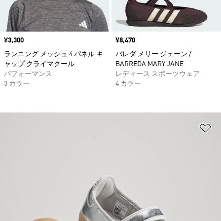
価格
¥3,300
価格
¥8,470
ランニング メッシュ 4 パネル キ
バレダ メリー ジェーン /
ャップ クライマクール
BARREDA MARY JANE
パフォーマンス
レディース スポーツウェア
3 カラー
4 カラー
ほ