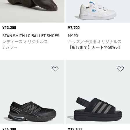
価格
¥13,200
価格
¥7,700
STAN SMITH LO BALLET SHOES
NY 90
レディース オリジナルス
キッズ／子供用 オリジナルス
3 カラー
【8/17まで】カートで50%off
ほしいものリストに追加
ほ
価格
¥14,300
価格
¥12,100