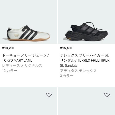
価格
¥13,200
価格
¥15,400
トーキョー メリー ジェーン /
テレックス フリーハイカー SL
TOKYO MARY JANE
サンダル / TERREX FREEHIKER
レディース オリジナルス
SL Sandals
13 カラー
アディダス テレックス
3 カラー
ほしいものリストに追加
ほ